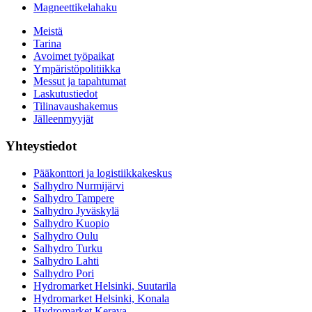
Magneettikelahaku
Meistä
Tarina
Avoimet työpaikat
Ympäristöpolitiikka
Messut ja tapahtumat
Laskutustiedot
Tilinavaushakemus
Jälleenmyyjät
Yhteystiedot
Pääkonttori ja logistiikkakeskus
Salhydro Nurmijärvi
Salhydro Tampere
Salhydro Jyväskylä
Salhydro Kuopio
Salhydro Oulu
Salhydro Turku
Salhydro Lahti
Salhydro Pori
Hydromarket Helsinki, Suutarila
Hydromarket Helsinki, Konala
Hydromarket Kerava