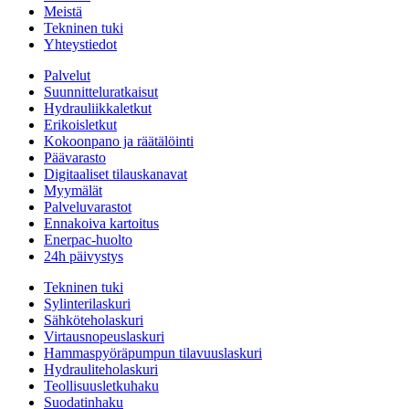
Meistä
Tekninen tuki
Yhteystiedot
Palvelut
Suunnitteluratkaisut
Hydrauliikkaletkut
Erikoisletkut
Kokoonpano ja räätälöinti
Päävarasto
Digitaaliset tilauskanavat
Myymälät
Palveluvarastot
Ennakoiva kartoitus
Enerpac-huolto
24h päivystys
Tekninen tuki
Sylinterilaskuri
Sähköteholaskuri
Virtausnopeuslaskuri
Hammaspyöräpumpun tilavuuslaskuri
Hydrauliteholaskuri
Teollisuusletkuhaku
Suodatinhaku