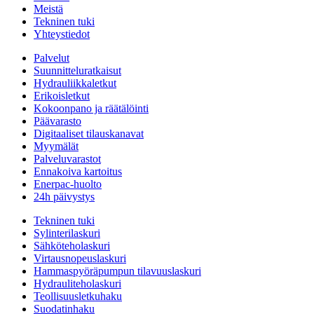
Meistä
Tekninen tuki
Yhteystiedot
Palvelut
Suunnitteluratkaisut
Hydrauliikkaletkut
Erikoisletkut
Kokoonpano ja räätälöinti
Päävarasto
Digitaaliset tilauskanavat
Myymälät
Palveluvarastot
Ennakoiva kartoitus
Enerpac-huolto
24h päivystys
Tekninen tuki
Sylinterilaskuri
Sähköteholaskuri
Virtausnopeuslaskuri
Hammaspyöräpumpun tilavuuslaskuri
Hydrauliteholaskuri
Teollisuusletkuhaku
Suodatinhaku