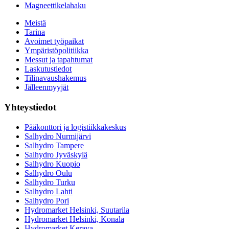
Magneettikelahaku
Meistä
Tarina
Avoimet työpaikat
Ympäristöpolitiikka
Messut ja tapahtumat
Laskutustiedot
Tilinavaushakemus
Jälleenmyyjät
Yhteystiedot
Pääkonttori ja logistiikkakeskus
Salhydro Nurmijärvi
Salhydro Tampere
Salhydro Jyväskylä
Salhydro Kuopio
Salhydro Oulu
Salhydro Turku
Salhydro Lahti
Salhydro Pori
Hydromarket Helsinki, Suutarila
Hydromarket Helsinki, Konala
Hydromarket Kerava