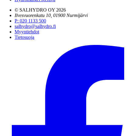
© SALHYDRO OY
2026
Ilvesvuorenkatu 10, 01900 Nurmijärvi
P
:
020 1133 500
salhydro@salhydro.fi
Myyntiehdot
Tietosuoja