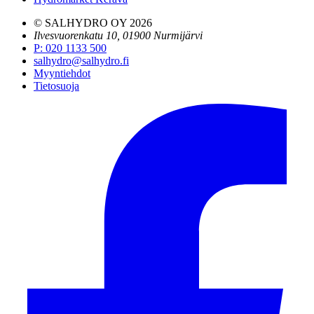
© SALHYDRO OY
2026
Ilvesvuorenkatu 10, 01900 Nurmijärvi
P
:
020 1133 500
salhydro@salhydro.fi
Myyntiehdot
Tietosuoja