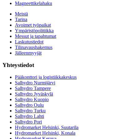
Magneettikelahaku
Meistä
Tarina
Avoimet työpaikat
Ympäristöpolitiikka
Messut ja tapahtumat
Laskutustiedot
Tilinavaushakemus
Jälleenmyyjät
Yhteystiedot
Pääkonttori ja logistiikkakeskus
Salhydro Nurmijärvi
Salhydro Tampere
Salhydro Jyväskylä
Salhydro Kuopio
Salhydro Oulu
Salhydro Turku
Salhydro Lahti
Salhydro Pori
Hydromarket Helsinki, Suutarila
Hydromarket Helsinki, Konala
Hydromarket Kerava