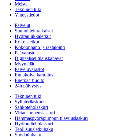
Meistä
Tekninen tuki
Yhteystiedot
Palvelut
Suunnitteluratkaisut
Hydrauliikkaletkut
Erikoisletkut
Kokoonpano ja räätälöinti
Päävarasto
Digitaaliset tilauskanavat
Myymälät
Palveluvarastot
Ennakoiva kartoitus
Enerpac-huolto
24h päivystys
Tekninen tuki
Sylinterilaskuri
Sähköteholaskuri
Virtausnopeuslaskuri
Hammaspyöräpumpun tilavuuslaskuri
Hydrauliteholaskuri
Teollisuusletkuhaku
Suodatinhaku