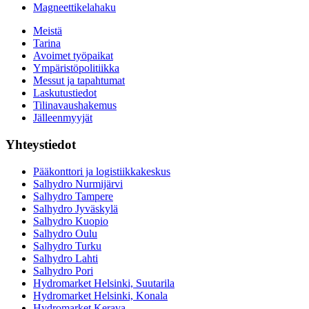
Magneettikelahaku
Meistä
Tarina
Avoimet työpaikat
Ympäristöpolitiikka
Messut ja tapahtumat
Laskutustiedot
Tilinavaushakemus
Jälleenmyyjät
Yhteystiedot
Pääkonttori ja logistiikkakeskus
Salhydro Nurmijärvi
Salhydro Tampere
Salhydro Jyväskylä
Salhydro Kuopio
Salhydro Oulu
Salhydro Turku
Salhydro Lahti
Salhydro Pori
Hydromarket Helsinki, Suutarila
Hydromarket Helsinki, Konala
Hydromarket Kerava