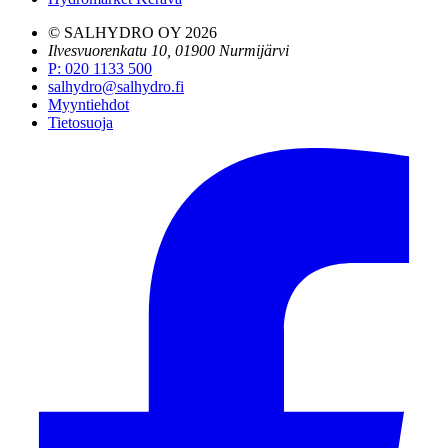
© SALHYDRO OY
2026
Ilvesvuorenkatu 10, 01900 Nurmijärvi
P
:
020 1133 500
salhydro@salhydro.fi
Myyntiehdot
Tietosuoja