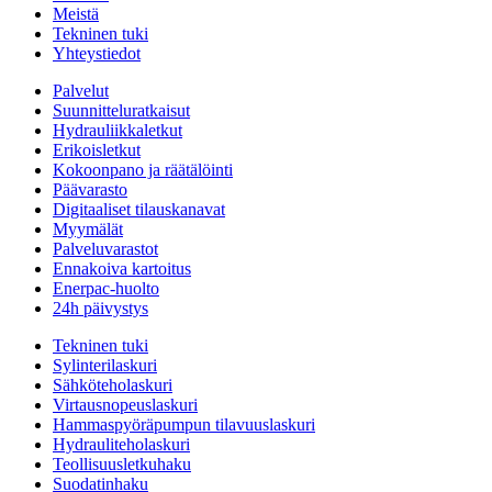
Meistä
Tekninen tuki
Yhteystiedot
Palvelut
Suunnitteluratkaisut
Hydrauliikkaletkut
Erikoisletkut
Kokoonpano ja räätälöinti
Päävarasto
Digitaaliset tilauskanavat
Myymälät
Palveluvarastot
Ennakoiva kartoitus
Enerpac-huolto
24h päivystys
Tekninen tuki
Sylinterilaskuri
Sähköteholaskuri
Virtausnopeuslaskuri
Hammaspyöräpumpun tilavuuslaskuri
Hydrauliteholaskuri
Teollisuusletkuhaku
Suodatinhaku