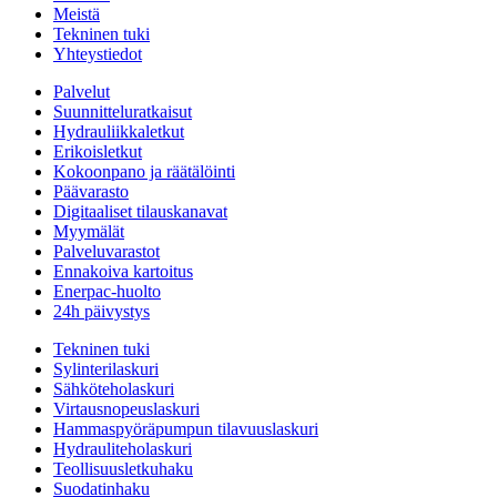
Meistä
Tekninen tuki
Yhteystiedot
Palvelut
Suunnitteluratkaisut
Hydrauliikkaletkut
Erikoisletkut
Kokoonpano ja räätälöinti
Päävarasto
Digitaaliset tilauskanavat
Myymälät
Palveluvarastot
Ennakoiva kartoitus
Enerpac-huolto
24h päivystys
Tekninen tuki
Sylinterilaskuri
Sähköteholaskuri
Virtausnopeuslaskuri
Hammaspyöräpumpun tilavuuslaskuri
Hydrauliteholaskuri
Teollisuusletkuhaku
Suodatinhaku