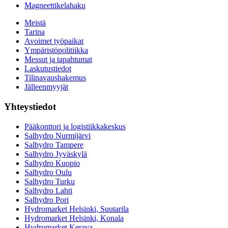
Magneettikelahaku
Meistä
Tarina
Avoimet työpaikat
Ympäristöpolitiikka
Messut ja tapahtumat
Laskutustiedot
Tilinavaushakemus
Jälleenmyyjät
Yhteystiedot
Pääkonttori ja logistiikkakeskus
Salhydro Nurmijärvi
Salhydro Tampere
Salhydro Jyväskylä
Salhydro Kuopio
Salhydro Oulu
Salhydro Turku
Salhydro Lahti
Salhydro Pori
Hydromarket Helsinki, Suutarila
Hydromarket Helsinki, Konala
Hydromarket Kerava