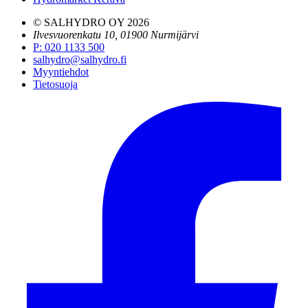
© SALHYDRO OY
2026
Ilvesvuorenkatu 10, 01900 Nurmijärvi
P
:
020 1133 500
salhydro@salhydro.fi
Myyntiehdot
Tietosuoja