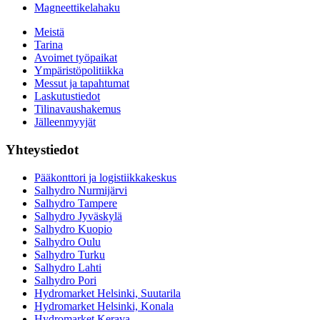
Magneettikelahaku
Meistä
Tarina
Avoimet työpaikat
Ympäristöpolitiikka
Messut ja tapahtumat
Laskutustiedot
Tilinavaushakemus
Jälleenmyyjät
Yhteystiedot
Pääkonttori ja logistiikkakeskus
Salhydro Nurmijärvi
Salhydro Tampere
Salhydro Jyväskylä
Salhydro Kuopio
Salhydro Oulu
Salhydro Turku
Salhydro Lahti
Salhydro Pori
Hydromarket Helsinki, Suutarila
Hydromarket Helsinki, Konala
Hydromarket Kerava