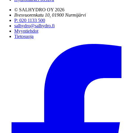
© SALHYDRO OY
2026
Ilvesvuorenkatu 10, 01900 Nurmijärvi
P
:
020 1133 500
salhydro@salhydro.fi
Myyntiehdot
Tietosuoja