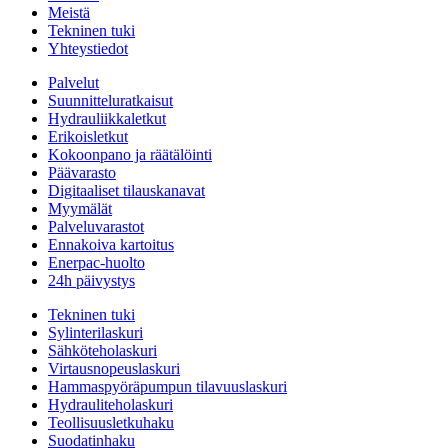
Meistä
Tekninen tuki
Yhteystiedot
Palvelut
Suunnitteluratkaisut
Hydrauliikkaletkut
Erikoisletkut
Kokoonpano ja räätälöinti
Päävarasto
Digitaaliset tilauskanavat
Myymälät
Palveluvarastot
Ennakoiva kartoitus
Enerpac-huolto
24h päivystys
Tekninen tuki
Sylinterilaskuri
Sähköteholaskuri
Virtausnopeuslaskuri
Hammaspyöräpumpun tilavuuslaskuri
Hydrauliteholaskuri
Teollisuusletkuhaku
Suodatinhaku