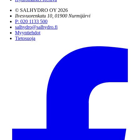
© SALHYDRO OY
2026
Ilvesvuorenkatu 10, 01900 Nurmijärvi
P
:
020 1133 500
salhydro@salhydro.fi
Myyntiehdot
Tietosuoja