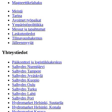
Magneettikelahaku
Meistä
Tarina
Avoimet työpaikat
Ympäristöpolitiikka
Messut ja tapahtumat
Laskutustiedot
Tilinavaushakemus
Jälleenmyyjät
Yhteystiedot
Pääkonttori ja logistiikkakeskus
Salhydro Nurmijärvi
Salhydro Tampere
Salhydro Jyväskylä
Salhydro Kuopio
Salhydro Oulu
Salhydro Turku
Salhydro Lahti
Salhydro Pori
Hydromarket Helsinki, Suutarila
Hydromarket Helsinki, Konala
Hydromarket Kerava