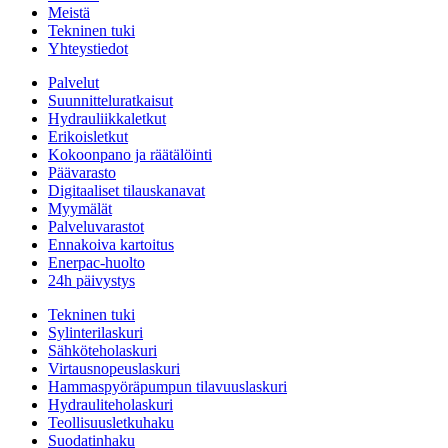
Meistä
Tekninen tuki
Yhteystiedot
Palvelut
Suunnitteluratkaisut
Hydrauliikkaletkut
Erikoisletkut
Kokoonpano ja räätälöinti
Päävarasto
Digitaaliset tilauskanavat
Myymälät
Palveluvarastot
Ennakoiva kartoitus
Enerpac-huolto
24h päivystys
Tekninen tuki
Sylinterilaskuri
Sähköteholaskuri
Virtausnopeuslaskuri
Hammaspyöräpumpun tilavuuslaskuri
Hydrauliteholaskuri
Teollisuusletkuhaku
Suodatinhaku