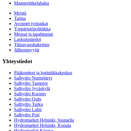
Magneettikelahaku
Meistä
Tarina
Avoimet työpaikat
Ympäristöpolitiikka
Messut ja tapahtumat
Laskutustiedot
Tilinavaushakemus
Jälleenmyyjät
Yhteystiedot
Pääkonttori ja logistiikkakeskus
Salhydro Nurmijärvi
Salhydro Tampere
Salhydro Jyväskylä
Salhydro Kuopio
Salhydro Oulu
Salhydro Turku
Salhydro Lahti
Salhydro Pori
Hydromarket Helsinki, Suutarila
Hydromarket Helsinki, Konala
Hydromarket Kerava