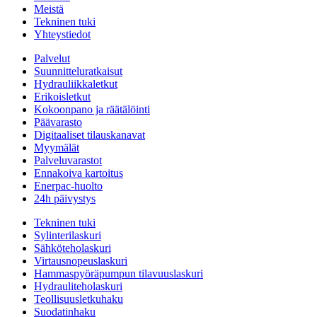
Meistä
Tekninen tuki
Yhteystiedot
Palvelut
Suunnitteluratkaisut
Hydrauliikkaletkut
Erikoisletkut
Kokoonpano ja räätälöinti
Päävarasto
Digitaaliset tilauskanavat
Myymälät
Palveluvarastot
Ennakoiva kartoitus
Enerpac-huolto
24h päivystys
Tekninen tuki
Sylinterilaskuri
Sähköteholaskuri
Virtausnopeuslaskuri
Hammaspyöräpumpun tilavuuslaskuri
Hydrauliteholaskuri
Teollisuusletkuhaku
Suodatinhaku