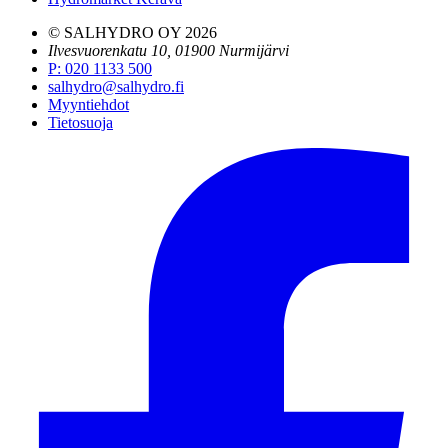
© SALHYDRO OY
2026
Ilvesvuorenkatu 10, 01900 Nurmijärvi
P
:
020 1133 500
salhydro@salhydro.fi
Myyntiehdot
Tietosuoja