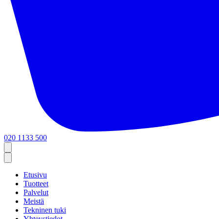
020 1133 500
Etusivu
Tuotteet
Palvelut
Meistä
Tekninen tuki
Yhteystiedot