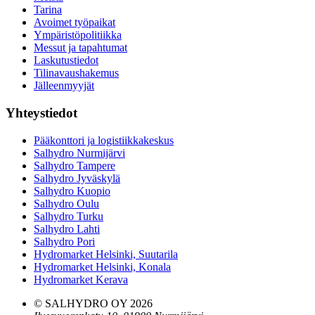
Tarina
Avoimet työpaikat
Ympäristöpolitiikka
Messut ja tapahtumat
Laskutustiedot
Tilinavaushakemus
Jälleenmyyjät
Yhteystiedot
Pääkonttori ja logistiikkakeskus
Salhydro Nurmijärvi
Salhydro Tampere
Salhydro Jyväskylä
Salhydro Kuopio
Salhydro Oulu
Salhydro Turku
Salhydro Lahti
Salhydro Pori
Hydromarket Helsinki, Suutarila
Hydromarket Helsinki, Konala
Hydromarket Kerava
© SALHYDRO OY
2026