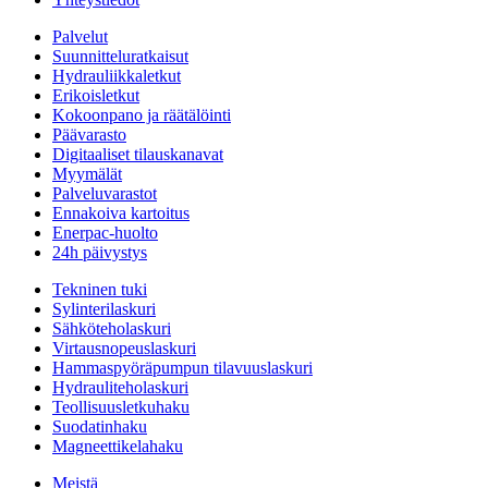
Palvelut
Suunnitteluratkaisut
Hydrauliikkaletkut
Erikoisletkut
Kokoonpano ja räätälöinti
Päävarasto
Digitaaliset tilauskanavat
Myymälät
Palveluvarastot
Ennakoiva kartoitus
Enerpac-huolto
24h päivystys
Tekninen tuki
Sylinterilaskuri
Sähköteholaskuri
Virtausnopeuslaskuri
Hammaspyöräpumpun tilavuuslaskuri
Hydrauliteholaskuri
Teollisuusletkuhaku
Suodatinhaku
Magneettikelahaku
Meistä