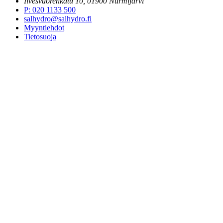
Ilvesvuorenkatu 10, 01900 Nurmijärvi
P
:
020 1133 500
salhydro@salhydro.fi
Myyntiehdot
Tietosuoja