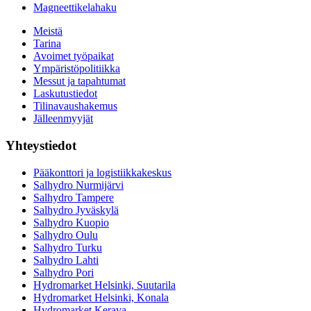
Magneettikelahaku
Meistä
Tarina
Avoimet työpaikat
Ympäristöpolitiikka
Messut ja tapahtumat
Laskutustiedot
Tilinavaushakemus
Jälleenmyyjät
Yhteystiedot
Pääkonttori ja logistiikkakeskus
Salhydro Nurmijärvi
Salhydro Tampere
Salhydro Jyväskylä
Salhydro Kuopio
Salhydro Oulu
Salhydro Turku
Salhydro Lahti
Salhydro Pori
Hydromarket Helsinki, Suutarila
Hydromarket Helsinki, Konala
Hydromarket Kerava