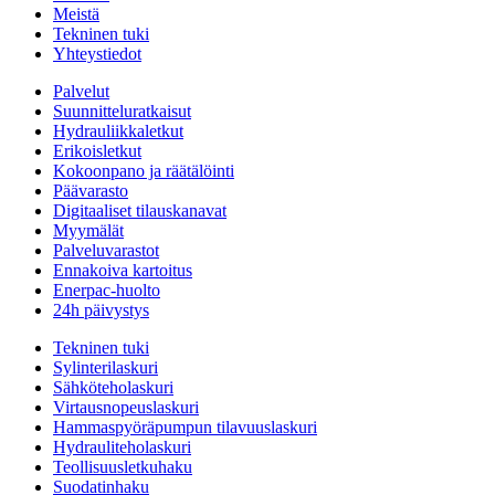
Meistä
Tekninen tuki
Yhteystiedot
Palvelut
Suunnitteluratkaisut
Hydrauliikkaletkut
Erikoisletkut
Kokoonpano ja räätälöinti
Päävarasto
Digitaaliset tilauskanavat
Myymälät
Palveluvarastot
Ennakoiva kartoitus
Enerpac-huolto
24h päivystys
Tekninen tuki
Sylinterilaskuri
Sähköteholaskuri
Virtausnopeuslaskuri
Hammaspyöräpumpun tilavuuslaskuri
Hydrauliteholaskuri
Teollisuusletkuhaku
Suodatinhaku