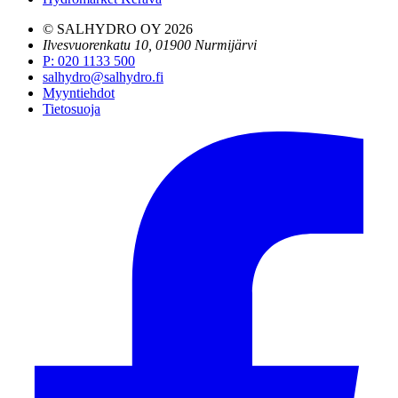
© SALHYDRO OY
2026
Ilvesvuorenkatu 10, 01900 Nurmijärvi
P
:
020 1133 500
salhydro@salhydro.fi
Myyntiehdot
Tietosuoja