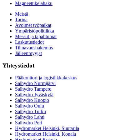
Magneettikelahaku
Meistä
Tarina
Avoimet työpaikat
Ympäristöpolitiikka
Messut ja tapahtumat
Laskutustiedot
Tilinavaushakemus
Jälleenmyyjät
Yhteystiedot
Pääkonttori ja logistiikkakeskus
Salhydro Nurmijärvi
Salhydro Tampere
Salhydro Jyväskylä
Salhydro Kuopio
Salhydro Oulu
Salhydro Turku
Salhydro Lahti
Salhydro Pori
Hydromarket Helsinki, Suutarila
Hydromarket Helsinki, Konala
Hydromarket Kerava