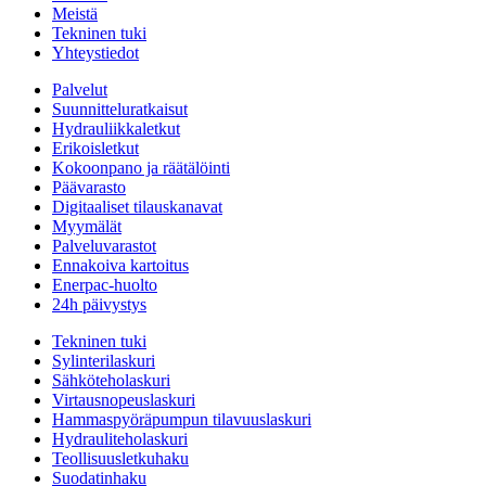
Meistä
Tekninen tuki
Yhteystiedot
Palvelut
Suunnitteluratkaisut
Hydrauliikkaletkut
Erikoisletkut
Kokoonpano ja räätälöinti
Päävarasto
Digitaaliset tilauskanavat
Myymälät
Palveluvarastot
Ennakoiva kartoitus
Enerpac-huolto
24h päivystys
Tekninen tuki
Sylinterilaskuri
Sähköteholaskuri
Virtausnopeuslaskuri
Hammaspyöräpumpun tilavuuslaskuri
Hydrauliteholaskuri
Teollisuusletkuhaku
Suodatinhaku