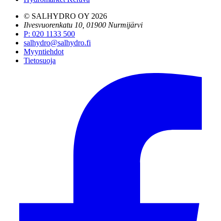
© SALHYDRO OY
2026
Ilvesvuorenkatu 10, 01900 Nurmijärvi
P
:
020 1133 500
salhydro@salhydro.fi
Myyntiehdot
Tietosuoja