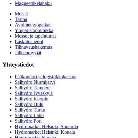
Magneettikelahaku
Meistä
Tarina
Avoimet työpaikat
Ympäristöpolitiikka
Messut ja tapahtumat
Laskutustiedot
Tilinavaushakemus
Jälleenmyyjät
Yhteystiedot
Pääkonttori ja logistiikkakeskus
Salhydro Nurmijärvi
Salhydro Tampere
Salhydro Jyväskylä
Salhydro Kuopio
Salhydro Oulu
Salhydro Turku
Salhydro Lahti
Salhydro Pori
Hydromarket Helsinki, Suutarila
Hydromarket Helsinki, Konala
Hydromarket Kerava