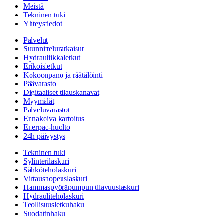
Meistä
Tekninen tuki
Yhteystiedot
Palvelut
Suunnitteluratkaisut
Hydrauliikkaletkut
Erikoisletkut
Kokoonpano ja räätälöinti
Päävarasto
Digitaaliset tilauskanavat
Myymälät
Palveluvarastot
Ennakoiva kartoitus
Enerpac-huolto
24h päivystys
Tekninen tuki
Sylinterilaskuri
Sähköteholaskuri
Virtausnopeuslaskuri
Hammaspyöräpumpun tilavuuslaskuri
Hydrauliteholaskuri
Teollisuusletkuhaku
Suodatinhaku