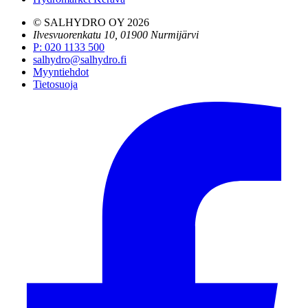
© SALHYDRO OY
2026
Ilvesvuorenkatu 10, 01900 Nurmijärvi
P
:
020 1133 500
salhydro@salhydro.fi
Myyntiehdot
Tietosuoja