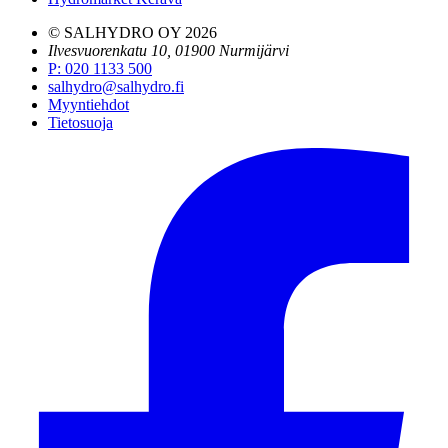
© SALHYDRO OY
2026
Ilvesvuorenkatu 10, 01900 Nurmijärvi
P
:
020 1133 500
salhydro@salhydro.fi
Myyntiehdot
Tietosuoja