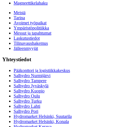
Magneettikelahaku
Meistä
Tarina
Avoimet työpaikat
Ympäristöpolitiikka
Messut ja tapahtumat
Laskutustiedot
Tilinavaushakemus
Jälleenmyyjät
Yhteystiedot
Pääkonttori ja logistiikkakeskus
Salhydro Nurmijärvi
Salhydro Tampere
Salhydro Jyväskylä
Salhydro Kuopio
Salhydro Oulu
Salhydro Turku
Salhydro Lahti
Salhydro Pori
Hydromarket Helsinki, Suutarila
Hydromarket Helsinki, Konala
Hydromarket Kerava