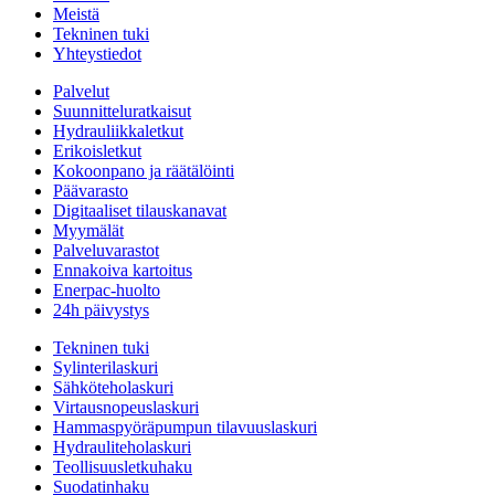
Meistä
Tekninen tuki
Yhteystiedot
Palvelut
Suunnitteluratkaisut
Hydrauliikkaletkut
Erikoisletkut
Kokoonpano ja räätälöinti
Päävarasto
Digitaaliset tilauskanavat
Myymälät
Palveluvarastot
Ennakoiva kartoitus
Enerpac-huolto
24h päivystys
Tekninen tuki
Sylinterilaskuri
Sähköteholaskuri
Virtausnopeuslaskuri
Hammaspyöräpumpun tilavuuslaskuri
Hydrauliteholaskuri
Teollisuusletkuhaku
Suodatinhaku