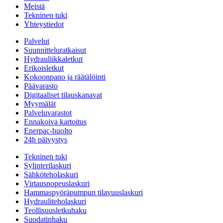
Meistä
Tekninen tuki
Yhteystiedot
Palvelut
Suunnitteluratkaisut
Hydrauliikkaletkut
Erikoisletkut
Kokoonpano ja räätälöinti
Päävarasto
Digitaaliset tilauskanavat
Myymälät
Palveluvarastot
Ennakoiva kartoitus
Enerpac-huolto
24h päivystys
Tekninen tuki
Sylinterilaskuri
Sähköteholaskuri
Virtausnopeuslaskuri
Hammaspyöräpumpun tilavuuslaskuri
Hydrauliteholaskuri
Teollisuusletkuhaku
Suodatinhaku