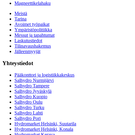
Magneettikelahaku
Meistä
Tarina
Avoimet työpaikat
Ympäristöpolitiikka
Messut ja tapahtumat
Laskutustiedot
Tilinavaushakemus
Jälleenmyyjät
Yhteystiedot
Pääkonttori ja logistiikkakeskus
Salhydro Nurmijärvi
Salhydro Tampere
Salhydro Jyväskylä
Salhydro Kuopio
Salhydro Oulu
Salhydro Turku
Salhydro Lahti
Salhydro Pori
Hydromarket Helsinki, Suutarila
Hydromarket Helsinki, Konala
Hydromarket Kerava