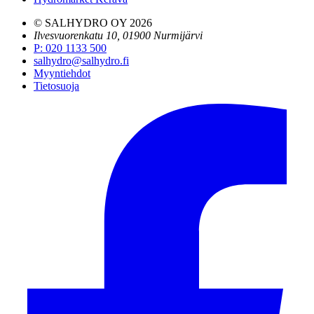
© SALHYDRO OY
2026
Ilvesvuorenkatu 10, 01900 Nurmijärvi
P
:
020 1133 500
salhydro@salhydro.fi
Myyntiehdot
Tietosuoja