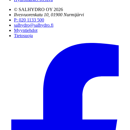
© SALHYDRO OY
2026
Ilvesvuorenkatu 10, 01900 Nurmijärvi
P
:
020 1133 500
salhydro@salhydro.fi
Myyntiehdot
Tietosuoja