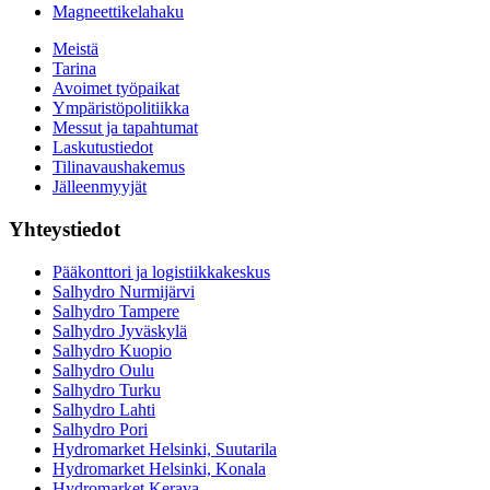
Magneettikelahaku
Meistä
Tarina
Avoimet työpaikat
Ympäristöpolitiikka
Messut ja tapahtumat
Laskutustiedot
Tilinavaushakemus
Jälleenmyyjät
Yhteystiedot
Pääkonttori ja logistiikkakeskus
Salhydro Nurmijärvi
Salhydro Tampere
Salhydro Jyväskylä
Salhydro Kuopio
Salhydro Oulu
Salhydro Turku
Salhydro Lahti
Salhydro Pori
Hydromarket Helsinki, Suutarila
Hydromarket Helsinki, Konala
Hydromarket Kerava