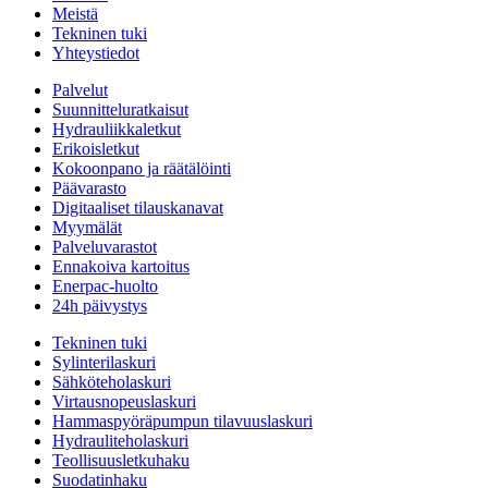
Meistä
Tekninen tuki
Yhteystiedot
Palvelut
Suunnitteluratkaisut
Hydrauliikkaletkut
Erikoisletkut
Kokoonpano ja räätälöinti
Päävarasto
Digitaaliset tilauskanavat
Myymälät
Palveluvarastot
Ennakoiva kartoitus
Enerpac-huolto
24h päivystys
Tekninen tuki
Sylinterilaskuri
Sähköteholaskuri
Virtausnopeuslaskuri
Hammaspyöräpumpun tilavuuslaskuri
Hydrauliteholaskuri
Teollisuusletkuhaku
Suodatinhaku