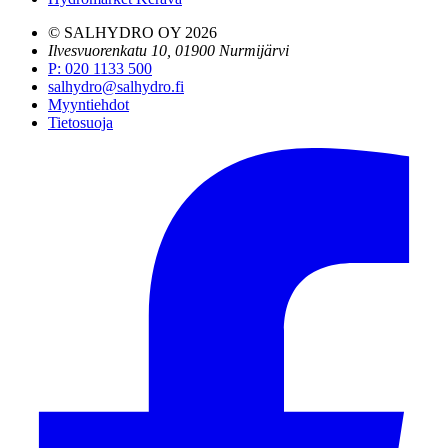
© SALHYDRO OY
2026
Ilvesvuorenkatu 10, 01900 Nurmijärvi
P
:
020 1133 500
salhydro@salhydro.fi
Myyntiehdot
Tietosuoja