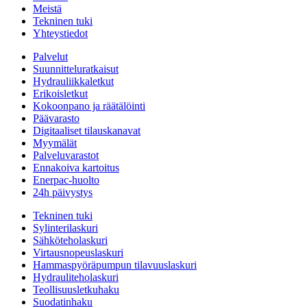
Meistä
Tekninen tuki
Yhteystiedot
Palvelut
Suunnitteluratkaisut
Hydrauliikkaletkut
Erikoisletkut
Kokoonpano ja räätälöinti
Päävarasto
Digitaaliset tilauskanavat
Myymälät
Palveluvarastot
Ennakoiva kartoitus
Enerpac-huolto
24h päivystys
Tekninen tuki
Sylinterilaskuri
Sähköteholaskuri
Virtausnopeuslaskuri
Hammaspyöräpumpun tilavuuslaskuri
Hydrauliteholaskuri
Teollisuusletkuhaku
Suodatinhaku