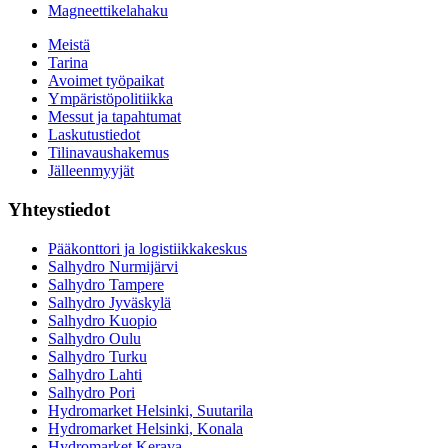
Magneettikelahaku
Meistä
Tarina
Avoimet työpaikat
Ympäristöpolitiikka
Messut ja tapahtumat
Laskutustiedot
Tilinavaushakemus
Jälleenmyyjät
Yhteystiedot
Pääkonttori ja logistiikkakeskus
Salhydro Nurmijärvi
Salhydro Tampere
Salhydro Jyväskylä
Salhydro Kuopio
Salhydro Oulu
Salhydro Turku
Salhydro Lahti
Salhydro Pori
Hydromarket Helsinki, Suutarila
Hydromarket Helsinki, Konala
Hydromarket Kerava