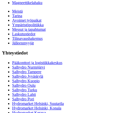
Magneettikelahaku
Meistä
Tarina
Avoimet työpaikat
Ympäristöpolitiikka
Messut ja tapahtumat
Laskutustiedot
Tilinavaushakemus
Jälleenmyyjät
Yhteystiedot
Pääkonttori ja logistiikkakeskus
Salhydro Nurmijärvi
Salhydro Tampere
Salhydro Jyväskylä
Salhydro Kuopio
Salhydro Oulu
Salhydro Turku
Salhydro Lahti
Salhydro Pori
Hydromarket Helsinki, Suutarila
Hydromarket Helsinki, Konala
Hydromarket Kerava