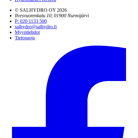
© SALHYDRO OY
2026
Ilvesvuorenkatu 10, 01900 Nurmijärvi
P
:
020 1133 500
salhydro@salhydro.fi
Myyntiehdot
Tietosuoja