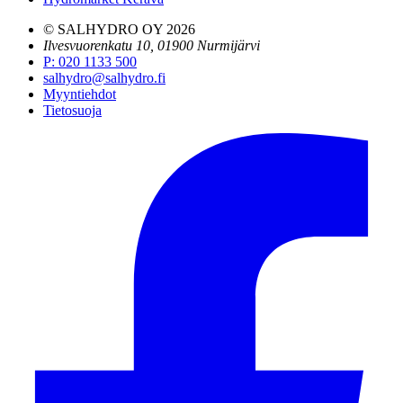
© SALHYDRO OY
2026
Ilvesvuorenkatu 10, 01900 Nurmijärvi
P
:
020 1133 500
salhydro@salhydro.fi
Myyntiehdot
Tietosuoja