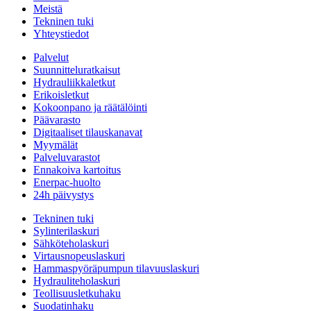
Meistä
Tekninen tuki
Yhteystiedot
Palvelut
Suunnitteluratkaisut
Hydrauliikkaletkut
Erikoisletkut
Kokoonpano ja räätälöinti
Päävarasto
Digitaaliset tilauskanavat
Myymälät
Palveluvarastot
Ennakoiva kartoitus
Enerpac-huolto
24h päivystys
Tekninen tuki
Sylinterilaskuri
Sähköteholaskuri
Virtausnopeuslaskuri
Hammaspyöräpumpun tilavuuslaskuri
Hydrauliteholaskuri
Teollisuusletkuhaku
Suodatinhaku