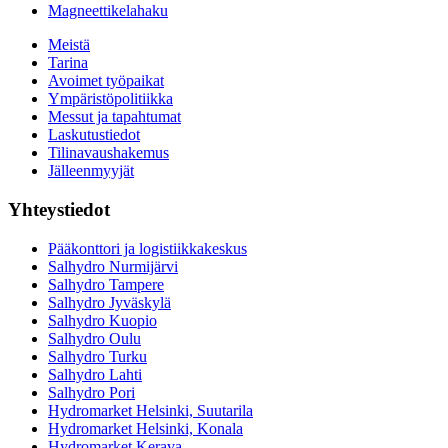
Magneettikelahaku
Meistä
Tarina
Avoimet työpaikat
Ympäristöpolitiikka
Messut ja tapahtumat
Laskutustiedot
Tilinavaushakemus
Jälleenmyyjät
Yhteystiedot
Pääkonttori ja logistiikkakeskus
Salhydro Nurmijärvi
Salhydro Tampere
Salhydro Jyväskylä
Salhydro Kuopio
Salhydro Oulu
Salhydro Turku
Salhydro Lahti
Salhydro Pori
Hydromarket Helsinki, Suutarila
Hydromarket Helsinki, Konala
Hydromarket Kerava