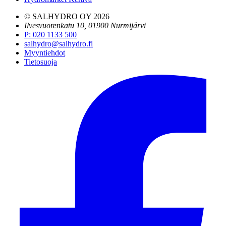
© SALHYDRO OY
2026
Ilvesvuorenkatu 10, 01900 Nurmijärvi
P
:
020 1133 500
salhydro@salhydro.fi
Myyntiehdot
Tietosuoja