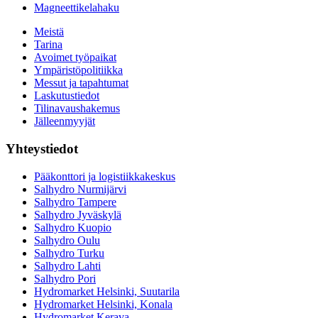
Magneettikelahaku
Meistä
Tarina
Avoimet työpaikat
Ympäristöpolitiikka
Messut ja tapahtumat
Laskutustiedot
Tilinavaushakemus
Jälleenmyyjät
Yhteystiedot
Pääkonttori ja logistiikkakeskus
Salhydro Nurmijärvi
Salhydro Tampere
Salhydro Jyväskylä
Salhydro Kuopio
Salhydro Oulu
Salhydro Turku
Salhydro Lahti
Salhydro Pori
Hydromarket Helsinki, Suutarila
Hydromarket Helsinki, Konala
Hydromarket Kerava