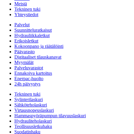
Meistä
Tekninen tuki
Yhteystiedot
Palvelut
Suunnitteluratkaisut
Hydrauliikkaletkut
Erikoisletkut
Kokoonpano ja räätälöinti
Päävarasto
Digitaaliset tilauskanavat
Myymälät
Palveluvarastot
Ennakoiva kartoitus
Enerpac-huolto
24h päivystys
Tekninen tuki
Sylinterilaskuri
Sähköteholaskuri
Virtausnopeuslaskuri
Hammaspyöräpumpun tilavuuslaskuri
Hydrauliteholaskuri
Teollisuusletkuhaku
Suodatinhaku