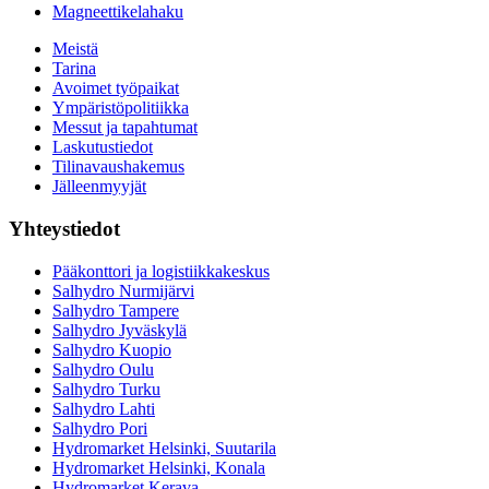
Magneettikelahaku
Meistä
Tarina
Avoimet työpaikat
Ympäristöpolitiikka
Messut ja tapahtumat
Laskutustiedot
Tilinavaushakemus
Jälleenmyyjät
Yhteystiedot
Pääkonttori ja logistiikkakeskus
Salhydro Nurmijärvi
Salhydro Tampere
Salhydro Jyväskylä
Salhydro Kuopio
Salhydro Oulu
Salhydro Turku
Salhydro Lahti
Salhydro Pori
Hydromarket Helsinki, Suutarila
Hydromarket Helsinki, Konala
Hydromarket Kerava