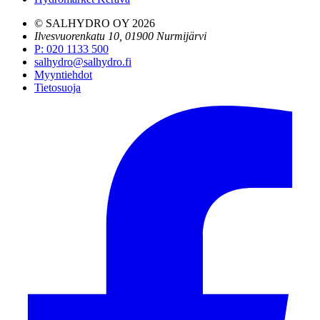
© SALHYDRO OY
2026
Ilvesvuorenkatu 10, 01900 Nurmijärvi
P
:
020 1133 500
salhydro@salhydro.fi
Myyntiehdot
Tietosuoja