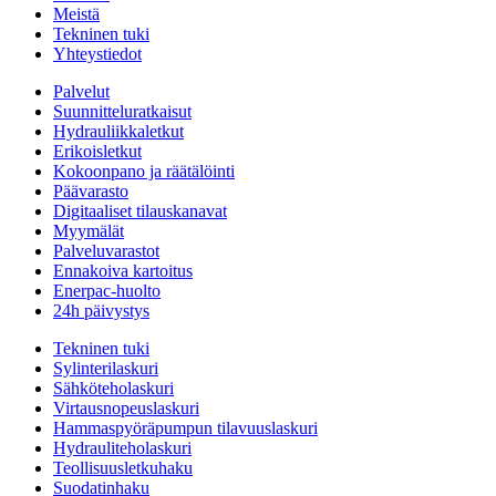
Meistä
Tekninen tuki
Yhteystiedot
Palvelut
Suunnitteluratkaisut
Hydrauliikkaletkut
Erikoisletkut
Kokoonpano ja räätälöinti
Päävarasto
Digitaaliset tilauskanavat
Myymälät
Palveluvarastot
Ennakoiva kartoitus
Enerpac-huolto
24h päivystys
Tekninen tuki
Sylinterilaskuri
Sähköteholaskuri
Virtausnopeuslaskuri
Hammaspyöräpumpun tilavuuslaskuri
Hydrauliteholaskuri
Teollisuusletkuhaku
Suodatinhaku