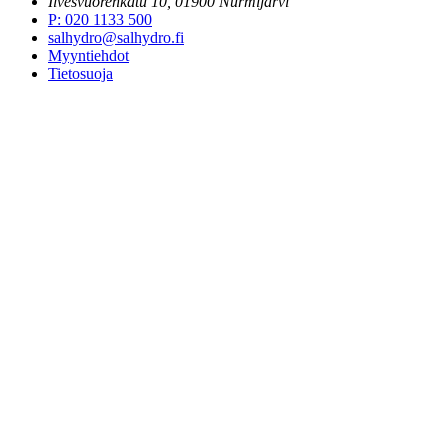
Ilvesvuorenkatu 10, 01900 Nurmijärvi
P
:
020 1133 500
salhydro@salhydro.fi
Myyntiehdot
Tietosuoja