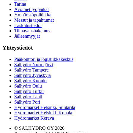
Tarina
Avoimet työpaikat
Ympäristöpolitiikka
Messut ja tapahtumat
Laskutustiedot
Tilinavaushakemus
Jälleenmyyjät
Yhteystiedot
Pääkonttori ja logistiikkakeskus
Salhydro Nurmijärvi
Salhydro Tampere
Salhydro Jyväskylä
Salhydro Kuopio
Salhydro Oulu
Salhydro Turku
Salhydro Lahti
Salhydro Pori
Hydromarket Helsinki, Suutarila
Hydromarket Helsinki, Konala
Hydromarket Kerava
© SALHYDRO OY
2026