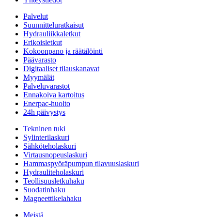
Palvelut
Suunnitteluratkaisut
Hydrauliikkaletkut
Erikoisletkut
Kokoonpano ja räätälöinti
Päävarasto
Digitaaliset tilauskanavat
Myymälät
Palveluvarastot
Ennakoiva kartoitus
Enerpac-huolto
24h päivystys
Tekninen tuki
Sylinterilaskuri
Sähköteholaskuri
Virtausnopeuslaskuri
Hammaspyöräpumpun tilavuuslaskuri
Hydrauliteholaskuri
Teollisuusletkuhaku
Suodatinhaku
Magneettikelahaku
Meistä