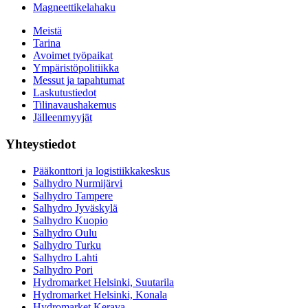
Magneettikelahaku
Meistä
Tarina
Avoimet työpaikat
Ympäristöpolitiikka
Messut ja tapahtumat
Laskutustiedot
Tilinavaushakemus
Jälleenmyyjät
Yhteystiedot
Pääkonttori ja logistiikkakeskus
Salhydro Nurmijärvi
Salhydro Tampere
Salhydro Jyväskylä
Salhydro Kuopio
Salhydro Oulu
Salhydro Turku
Salhydro Lahti
Salhydro Pori
Hydromarket Helsinki, Suutarila
Hydromarket Helsinki, Konala
Hydromarket Kerava