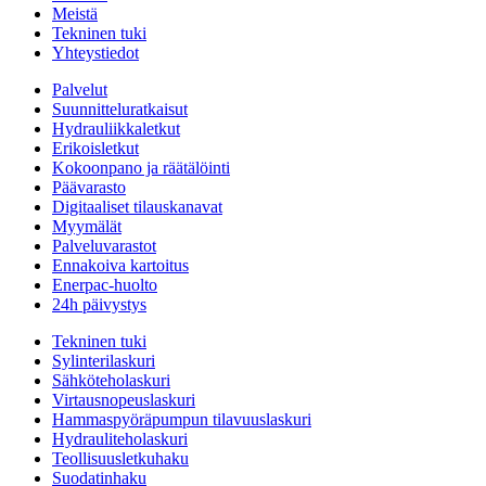
Meistä
Tekninen tuki
Yhteystiedot
Palvelut
Suunnitteluratkaisut
Hydrauliikkaletkut
Erikoisletkut
Kokoonpano ja räätälöinti
Päävarasto
Digitaaliset tilauskanavat
Myymälät
Palveluvarastot
Ennakoiva kartoitus
Enerpac-huolto
24h päivystys
Tekninen tuki
Sylinterilaskuri
Sähköteholaskuri
Virtausnopeuslaskuri
Hammaspyöräpumpun tilavuuslaskuri
Hydrauliteholaskuri
Teollisuusletkuhaku
Suodatinhaku