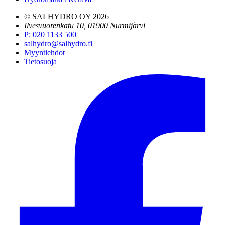
© SALHYDRO OY
2026
Ilvesvuorenkatu 10, 01900 Nurmijärvi
P
:
020 1133 500
salhydro@salhydro.fi
Myyntiehdot
Tietosuoja