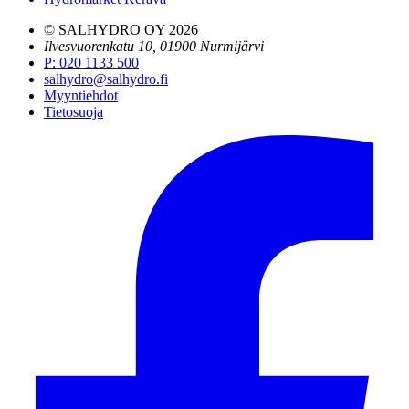
© SALHYDRO OY
2026
Ilvesvuorenkatu 10, 01900 Nurmijärvi
P
:
020 1133 500
salhydro@salhydro.fi
Myyntiehdot
Tietosuoja