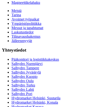
Magneettikelahaku
Meistä
Tarina
Avoimet työpaikat
Ympäristöpolitiikka
Messut ja tapahtumat
Laskutustiedot
Tilinavaushakemus
Jälleenmyyjät
Yhteystiedot
Pääkonttori ja logistiikkakeskus
Salhydro Nurmijärvi
Salhydro Tampere
Salhydro Jyväskylä
Salhydro Kuopio
Salhydro Oulu
Salhydro Turku
Salhydro Lahti
Salhydro Pori
Hydromarket Helsinki, Suutarila
Hydromarket Helsinki, Konala
Hydromarket Kerava