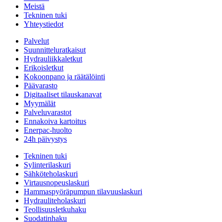
Meistä
Tekninen tuki
Yhteystiedot
Palvelut
Suunnitteluratkaisut
Hydrauliikkaletkut
Erikoisletkut
Kokoonpano ja räätälöinti
Päävarasto
Digitaaliset tilauskanavat
Myymälät
Palveluvarastot
Ennakoiva kartoitus
Enerpac-huolto
24h päivystys
Tekninen tuki
Sylinterilaskuri
Sähköteholaskuri
Virtausnopeuslaskuri
Hammaspyöräpumpun tilavuuslaskuri
Hydrauliteholaskuri
Teollisuusletkuhaku
Suodatinhaku