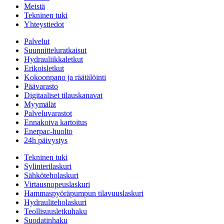
Meistä
Tekninen tuki
Yhteystiedot
Palvelut
Suunnitteluratkaisut
Hydrauliikkaletkut
Erikoisletkut
Kokoonpano ja räätälöinti
Päävarasto
Digitaaliset tilauskanavat
Myymälät
Palveluvarastot
Ennakoiva kartoitus
Enerpac-huolto
24h päivystys
Tekninen tuki
Sylinterilaskuri
Sähköteholaskuri
Virtausnopeuslaskuri
Hammaspyöräpumpun tilavuuslaskuri
Hydrauliteholaskuri
Teollisuusletkuhaku
Suodatinhaku