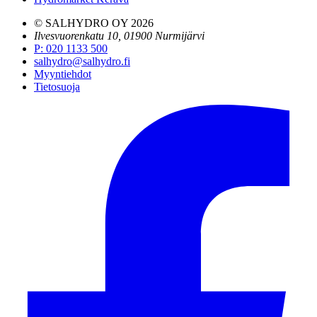
© SALHYDRO OY
2026
Ilvesvuorenkatu 10, 01900 Nurmijärvi
P
:
020 1133 500
salhydro@salhydro.fi
Myyntiehdot
Tietosuoja