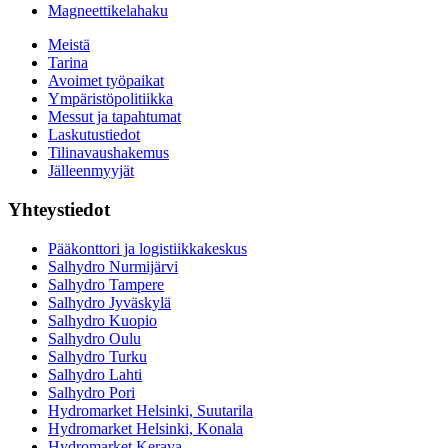
Magneettikelahaku
Meistä
Tarina
Avoimet työpaikat
Ympäristöpolitiikka
Messut ja tapahtumat
Laskutustiedot
Tilinavaushakemus
Jälleenmyyjät
Yhteystiedot
Pääkonttori ja logistiikkakeskus
Salhydro Nurmijärvi
Salhydro Tampere
Salhydro Jyväskylä
Salhydro Kuopio
Salhydro Oulu
Salhydro Turku
Salhydro Lahti
Salhydro Pori
Hydromarket Helsinki, Suutarila
Hydromarket Helsinki, Konala
Hydromarket Kerava