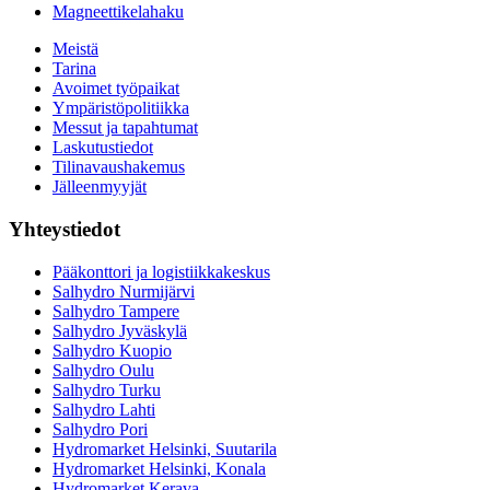
Magneettikelahaku
Meistä
Tarina
Avoimet työpaikat
Ympäristöpolitiikka
Messut ja tapahtumat
Laskutustiedot
Tilinavaushakemus
Jälleenmyyjät
Yhteystiedot
Pääkonttori ja logistiikkakeskus
Salhydro Nurmijärvi
Salhydro Tampere
Salhydro Jyväskylä
Salhydro Kuopio
Salhydro Oulu
Salhydro Turku
Salhydro Lahti
Salhydro Pori
Hydromarket Helsinki, Suutarila
Hydromarket Helsinki, Konala
Hydromarket Kerava