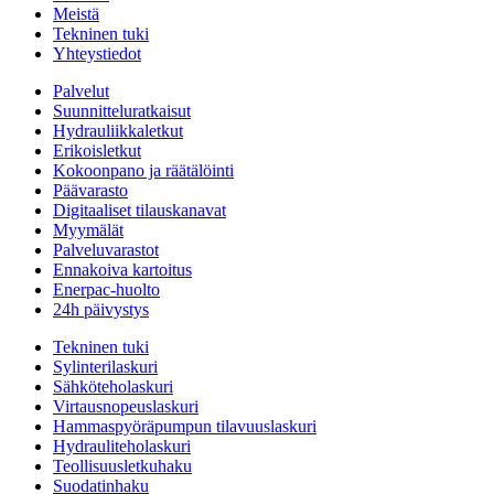
Meistä
Tekninen tuki
Yhteystiedot
Palvelut
Suunnitteluratkaisut
Hydrauliikkaletkut
Erikoisletkut
Kokoonpano ja räätälöinti
Päävarasto
Digitaaliset tilauskanavat
Myymälät
Palveluvarastot
Ennakoiva kartoitus
Enerpac-huolto
24h päivystys
Tekninen tuki
Sylinterilaskuri
Sähköteholaskuri
Virtausnopeuslaskuri
Hammaspyöräpumpun tilavuuslaskuri
Hydrauliteholaskuri
Teollisuusletkuhaku
Suodatinhaku