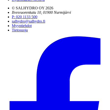
© SALHYDRO OY
2026
Ilvesvuorenkatu 10, 01900 Nurmijärvi
P
:
020 1133 500
salhydro@salhydro.fi
Myyntiehdot
Tietosuoja