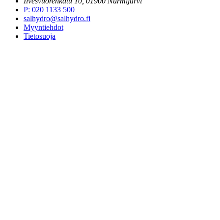
Ilvesvuorenkatu 10, 01900 Nurmijärvi
P
:
020 1133 500
salhydro@salhydro.fi
Myyntiehdot
Tietosuoja