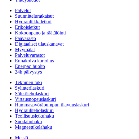
Palvelut
Suunnitteluratkaisut
Hydrauliikkaletkut
Erikoisletkut
Kokoonpano ja räätälöinti
Päävarasto
Digitaaliset tilauskanavat
Myymälät
Palveluvarastot
Ennakoiva kartoitus
Enerpac-huolto
24h päivystys
Tekninen tuki
Sylinterilaskuri
Sähköteholaskuri
Virtausnopeuslaskuri
Hammaspyöräpumpun tilavuuslaskuri
Hydrauliteholaskuri
Teollisuusletkuhaku
Suodatinhaku
Magneettikelahaku
Meistä