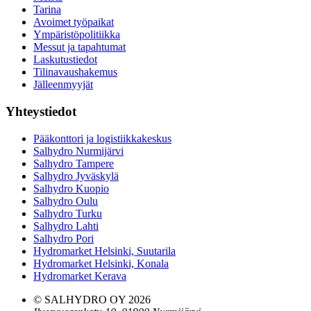
Tarina
Avoimet työpaikat
Ympäristöpolitiikka
Messut ja tapahtumat
Laskutustiedot
Tilinavaushakemus
Jälleenmyyjät
Yhteystiedot
Pääkonttori ja logistiikkakeskus
Salhydro Nurmijärvi
Salhydro Tampere
Salhydro Jyväskylä
Salhydro Kuopio
Salhydro Oulu
Salhydro Turku
Salhydro Lahti
Salhydro Pori
Hydromarket Helsinki, Suutarila
Hydromarket Helsinki, Konala
Hydromarket Kerava
© SALHYDRO OY
2026