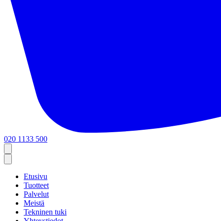
020 1133 500
Etusivu
Tuotteet
Palvelut
Meistä
Tekninen tuki
Yhteystiedot