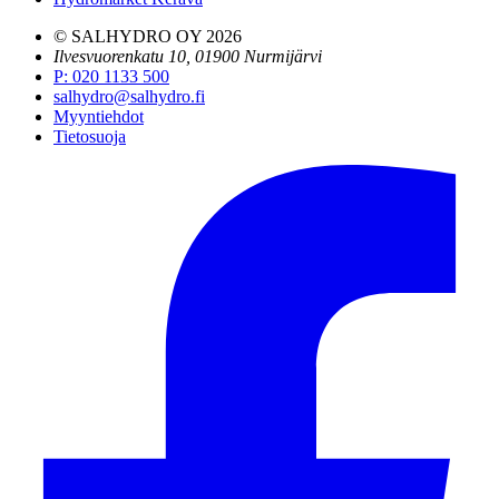
© SALHYDRO OY
2026
Ilvesvuorenkatu 10, 01900 Nurmijärvi
P
:
020 1133 500
salhydro@salhydro.fi
Myyntiehdot
Tietosuoja