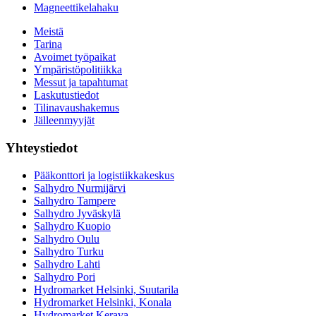
Magneettikelahaku
Meistä
Tarina
Avoimet työpaikat
Ympäristöpolitiikka
Messut ja tapahtumat
Laskutustiedot
Tilinavaushakemus
Jälleenmyyjät
Yhteystiedot
Pääkonttori ja logistiikkakeskus
Salhydro Nurmijärvi
Salhydro Tampere
Salhydro Jyväskylä
Salhydro Kuopio
Salhydro Oulu
Salhydro Turku
Salhydro Lahti
Salhydro Pori
Hydromarket Helsinki, Suutarila
Hydromarket Helsinki, Konala
Hydromarket Kerava