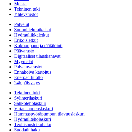
Meistä
Tekninen tuki
Yhteystiedot
Palvelut
Suunnitteluratkaisut
Hydrauliikkaletkut
Erikoisletkut
Kokoonpano ja räätälöinti
Päävarasto
Digitaaliset tilauskanavat
Myymälät
Palveluvarastot
Ennakoiva kartoitus
Enerpac-huolto
24h päivystys
Tekninen tuki
Sylinterilaskuri
Sähköteholaskuri
Virtausnopeuslaskuri
Hammaspyöräpumpun tilavuuslaskuri
Hydrauliteholaskuri
Teollisuusletkuhaku
Suodatinhaku