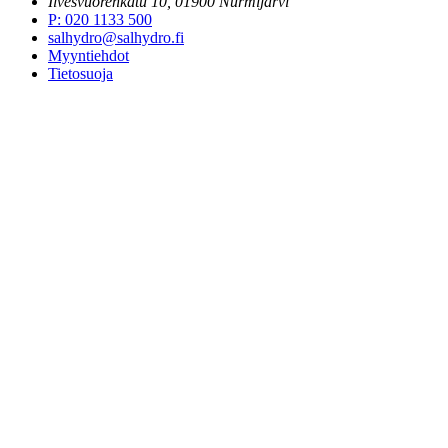
Ilvesvuorenkatu 10, 01900 Nurmijärvi
P
:
020 1133 500
salhydro@salhydro.fi
Myyntiehdot
Tietosuoja