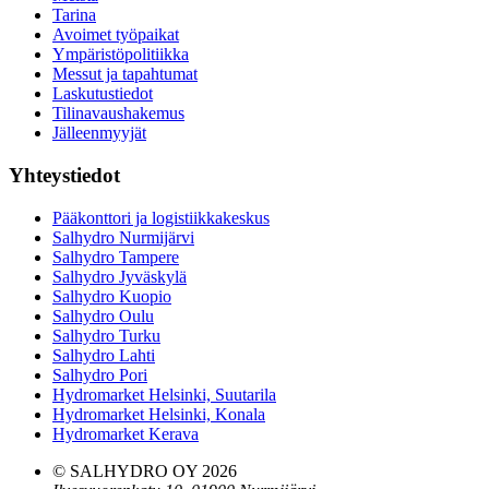
Tarina
Avoimet työpaikat
Ympäristöpolitiikka
Messut ja tapahtumat
Laskutustiedot
Tilinavaushakemus
Jälleenmyyjät
Yhteystiedot
Pääkonttori ja logistiikkakeskus
Salhydro Nurmijärvi
Salhydro Tampere
Salhydro Jyväskylä
Salhydro Kuopio
Salhydro Oulu
Salhydro Turku
Salhydro Lahti
Salhydro Pori
Hydromarket Helsinki, Suutarila
Hydromarket Helsinki, Konala
Hydromarket Kerava
© SALHYDRO OY
2026