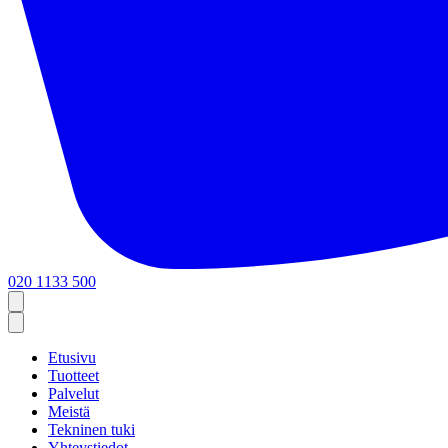
020 1133 500
Etusivu
Tuotteet
Palvelut
Meistä
Tekninen tuki
Yhteystiedot