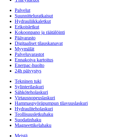
Palvelut
Suunnitteluratkaisut
Hydrauliikkaletkut
Erikoisletkut
Kokoonpano ja räätälöinti
Päävarasto
Digitaaliset tilauskanavat
Myymälät
Palveluvarastot
Ennakoiva kartoitus
Enerpac-huolto
24h päivystys
Tekninen tuki
Sylinterilaskuri
Sähköteholaskuri
Virtausnopeuslaskuri
Hammaspyöräpumpun tilavuuslaskuri
Hydrauliteholaskuri
Teollisuusletkuhaku
Suodatinhaku
Magneettikelahaku
Meistä