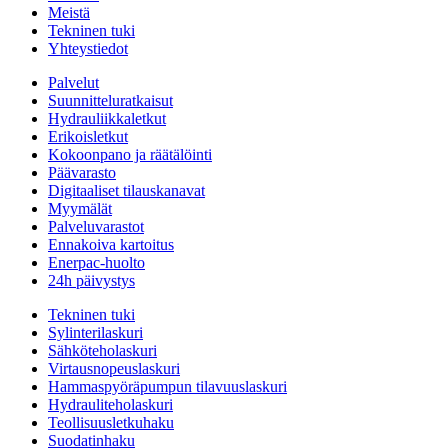
Meistä
Tekninen tuki
Yhteystiedot
Palvelut
Suunnitteluratkaisut
Hydrauliikkaletkut
Erikoisletkut
Kokoonpano ja räätälöinti
Päävarasto
Digitaaliset tilauskanavat
Myymälät
Palveluvarastot
Ennakoiva kartoitus
Enerpac-huolto
24h päivystys
Tekninen tuki
Sylinterilaskuri
Sähköteholaskuri
Virtausnopeuslaskuri
Hammaspyöräpumpun tilavuuslaskuri
Hydrauliteholaskuri
Teollisuusletkuhaku
Suodatinhaku