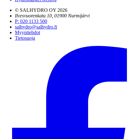
© SALHYDRO OY
2026
Ilvesvuorenkatu 10, 01900 Nurmijärvi
P
:
020 1133 500
salhydro@salhydro.fi
Myyntiehdot
Tietosuoja