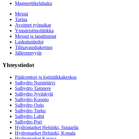
Magneettikelahaku
Meistä
Tarina
Avoimet työpaikat
Ympäristöpolitiikka
Messut ja tapahtumat
Laskutustiedot
Tilinavaushakemus
Jälleenmyyjät
Yhteystiedot
Pääkonttori ja logistiikkakeskus
Salhydro Nurmijärvi
Salhydro Tampere
Salhydro Jyväskylä
Salhydro Kuopio
Salhydro Oulu
Salhydro Turku
Salhydro Lahti
Salhydro Pori
Hydromarket Helsinki, Suutarila
Hydromarket Helsinki, Konala
Hydromarket Kerava