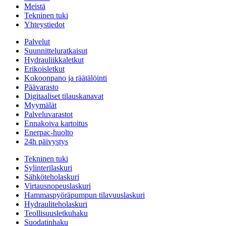
Meistä
Tekninen tuki
Yhteystiedot
Palvelut
Suunnitteluratkaisut
Hydrauliikkaletkut
Erikoisletkut
Kokoonpano ja räätälöinti
Päävarasto
Digitaaliset tilauskanavat
Myymälät
Palveluvarastot
Ennakoiva kartoitus
Enerpac-huolto
24h päivystys
Tekninen tuki
Sylinterilaskuri
Sähköteholaskuri
Virtausnopeuslaskuri
Hammaspyöräpumpun tilavuuslaskuri
Hydrauliteholaskuri
Teollisuusletkuhaku
Suodatinhaku