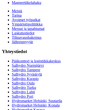
Magneettikelahaku
Meistä
Tarina
Avoimet työpaikat
Ympäristöpolitiikka
Messut ja tapahtumat
Laskutustiedot
Tilinavaushakemus
Jälleenmyyjät
Yhteystiedot
Pääkonttori ja logistiikkakeskus
Salhydro Nurmijärvi
Salhydro Tampere
Salhydro Jyväskylä
Salhydro Kuopio
Salhydro Oulu
Salhydro Turku
Salhydro Lahti
Salhydro Pori
Hydromarket Helsinki, Suutarila
Hydromarket Helsinki, Konala
Hydromarket Kerava