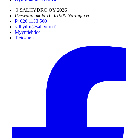
© SALHYDRO OY
2026
Ilvesvuorenkatu 10, 01900 Nurmijärvi
P
:
020 1133 500
salhydro@salhydro.fi
Myyntiehdot
Tietosuoja