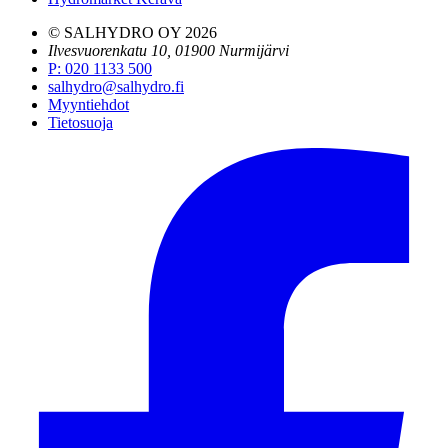
© SALHYDRO OY
2026
Ilvesvuorenkatu 10, 01900 Nurmijärvi
P
:
020 1133 500
salhydro@salhydro.fi
Myyntiehdot
Tietosuoja