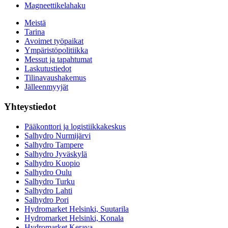
Magneettikelahaku
Meistä
Tarina
Avoimet työpaikat
Ympäristöpolitiikka
Messut ja tapahtumat
Laskutustiedot
Tilinavaushakemus
Jälleenmyyjät
Yhteystiedot
Pääkonttori ja logistiikkakeskus
Salhydro Nurmijärvi
Salhydro Tampere
Salhydro Jyväskylä
Salhydro Kuopio
Salhydro Oulu
Salhydro Turku
Salhydro Lahti
Salhydro Pori
Hydromarket Helsinki, Suutarila
Hydromarket Helsinki, Konala
Hydromarket Kerava