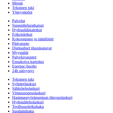
Meistä
Tekninen tuki
Yhteystiedot
Palvelut
Suunnitteluratkaisut
Hydrauliikkaletkut
Erikoisletkut
Kokoonpano ja räätälöinti
Päävarasto
Digitaaliset tilauskanavat
Myymälät
Palveluvarastot
Ennakoiva kartoitus
Enerpac-huolto
24h päivystys
Tekninen tuki
Sylinterilaskuri
Sähköteholaskuri
Virtausnopeuslaskuri
Hammaspyöräpumpun tilavuuslaskuri
Hydrauliteholaskuri
Teollisuusletkuhaku
Suodatinhaku