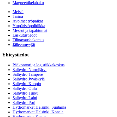
Magneettikelahaku
Meistä
Tarina
Avoimet työpaikat
Ympäristöpolitiikka
Messut ja tapahtumat
Laskutustiedot
Tilinavaushakemus
Jälleenmyyjät
Yhteystiedot
Pääkonttori ja logistiikkakeskus
Salhydro Nurmijärvi
Salhydro Tampere
Salhydro Jyväskylä
Salhydro Kuopio
Salhydro Oulu
Salhydro Turku
Salhydro Lahti
Salhydro Pori
Hydromarket Helsinki, Suutarila
Hydromarket Helsinki, Konala
Hydromarket Kerava