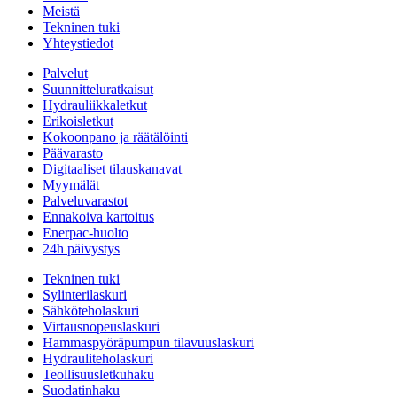
Meistä
Tekninen tuki
Yhteystiedot
Palvelut
Suunnitteluratkaisut
Hydrauliikkaletkut
Erikoisletkut
Kokoonpano ja räätälöinti
Päävarasto
Digitaaliset tilauskanavat
Myymälät
Palveluvarastot
Ennakoiva kartoitus
Enerpac-huolto
24h päivystys
Tekninen tuki
Sylinterilaskuri
Sähköteholaskuri
Virtausnopeuslaskuri
Hammaspyöräpumpun tilavuuslaskuri
Hydrauliteholaskuri
Teollisuusletkuhaku
Suodatinhaku