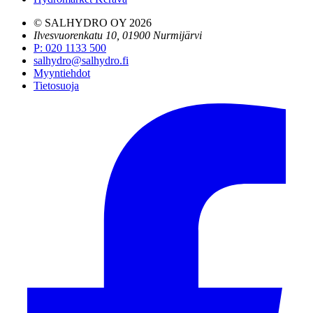
© SALHYDRO OY
2026
Ilvesvuorenkatu 10, 01900 Nurmijärvi
P
:
020 1133 500
salhydro@salhydro.fi
Myyntiehdot
Tietosuoja