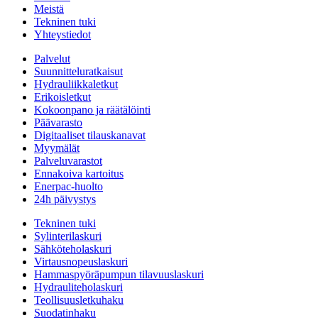
Meistä
Tekninen tuki
Yhteystiedot
Palvelut
Suunnitteluratkaisut
Hydrauliikkaletkut
Erikoisletkut
Kokoonpano ja räätälöinti
Päävarasto
Digitaaliset tilauskanavat
Myymälät
Palveluvarastot
Ennakoiva kartoitus
Enerpac-huolto
24h päivystys
Tekninen tuki
Sylinterilaskuri
Sähköteholaskuri
Virtausnopeuslaskuri
Hammaspyöräpumpun tilavuuslaskuri
Hydrauliteholaskuri
Teollisuusletkuhaku
Suodatinhaku