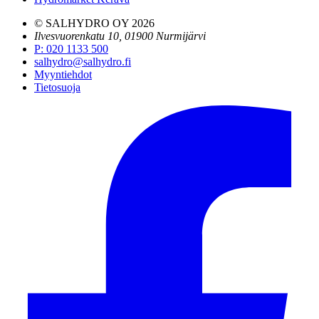
© SALHYDRO OY
2026
Ilvesvuorenkatu 10, 01900 Nurmijärvi
P
:
020 1133 500
salhydro@salhydro.fi
Myyntiehdot
Tietosuoja