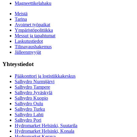
Magneettikelahaku
Meistä
Tarina
Avoimet työpaikat
Ympäristöpolitiikka
Messut ja tapahtumat
Laskutustiedot
Tilinavaushakemus
Jälleenmyyjät
Yhteystiedot
Pääkonttori ja logistiikkakeskus
Salhydro Nurmijärvi
Salhydro Tampere
Salhydro Jyväskylä
Salhydro Kuopio
Salhydro Oulu
Salhydro Turku
Salhydro Lahti
Salhydro Pori
Hydromarket Helsinki, Suutarila
Hydromarket Helsinki, Konala
Hydromarket Kerava