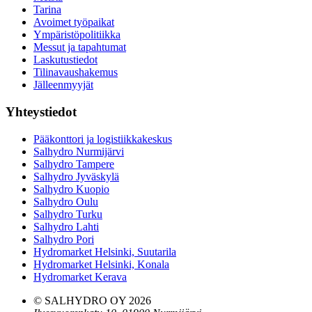
Tarina
Avoimet työpaikat
Ympäristöpolitiikka
Messut ja tapahtumat
Laskutustiedot
Tilinavaushakemus
Jälleenmyyjät
Yhteystiedot
Pääkonttori ja logistiikkakeskus
Salhydro Nurmijärvi
Salhydro Tampere
Salhydro Jyväskylä
Salhydro Kuopio
Salhydro Oulu
Salhydro Turku
Salhydro Lahti
Salhydro Pori
Hydromarket Helsinki, Suutarila
Hydromarket Helsinki, Konala
Hydromarket Kerava
© SALHYDRO OY
2026