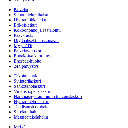
Palvelut
Suunnitteluratkaisut
Hydrauliikkaletkut
Erikoisletkut
Kokoonpano ja räätälöinti
Päävarasto
Digitaaliset tilauskanavat
Myymälät
Palveluvarastot
Ennakoiva kartoitus
Enerpac-huolto
24h päivystys
Tekninen tuki
Sylinterilaskuri
Sähköteholaskuri
Virtausnopeuslaskuri
Hammaspyöräpumpun tilavuuslaskuri
Hydrauliteholaskuri
Teollisuusletkuhaku
Suodatinhaku
Magneettikelahaku
Meistä