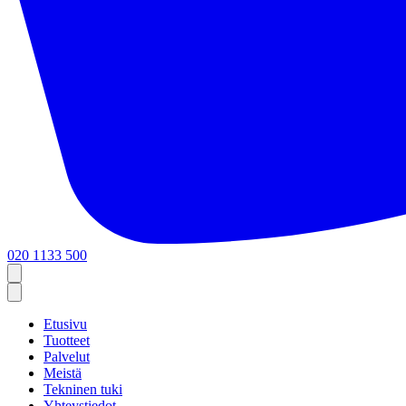
020 1133 500
Etusivu
Tuotteet
Palvelut
Meistä
Tekninen tuki
Yhteystiedot