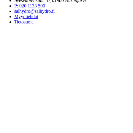
Ilvesvuorenkatu 10, 01900 Nurmijärvi
P
:
020 1133 500
salhydro@salhydro.fi
Myyntiehdot
Tietosuoja