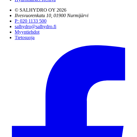
© SALHYDRO OY
2026
Ilvesvuorenkatu 10, 01900 Nurmijärvi
P
:
020 1133 500
salhydro@salhydro.fi
Myyntiehdot
Tietosuoja