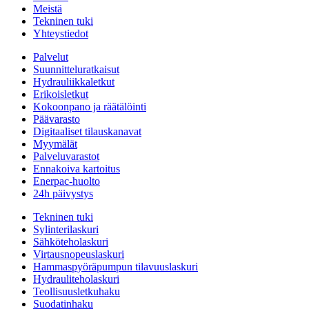
Meistä
Tekninen tuki
Yhteystiedot
Palvelut
Suunnitteluratkaisut
Hydrauliikkaletkut
Erikoisletkut
Kokoonpano ja räätälöinti
Päävarasto
Digitaaliset tilauskanavat
Myymälät
Palveluvarastot
Ennakoiva kartoitus
Enerpac-huolto
24h päivystys
Tekninen tuki
Sylinterilaskuri
Sähköteholaskuri
Virtausnopeuslaskuri
Hammaspyöräpumpun tilavuuslaskuri
Hydrauliteholaskuri
Teollisuusletkuhaku
Suodatinhaku