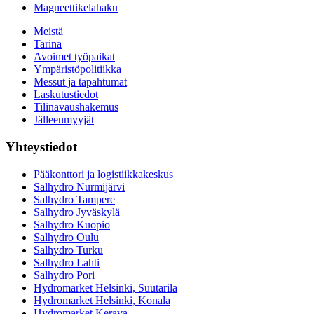
Magneettikelahaku
Meistä
Tarina
Avoimet työpaikat
Ympäristöpolitiikka
Messut ja tapahtumat
Laskutustiedot
Tilinavaushakemus
Jälleenmyyjät
Yhteystiedot
Pääkonttori ja logistiikkakeskus
Salhydro Nurmijärvi
Salhydro Tampere
Salhydro Jyväskylä
Salhydro Kuopio
Salhydro Oulu
Salhydro Turku
Salhydro Lahti
Salhydro Pori
Hydromarket Helsinki, Suutarila
Hydromarket Helsinki, Konala
Hydromarket Kerava