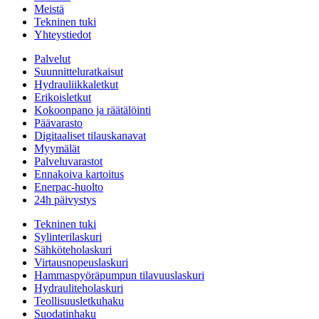
Meistä
Tekninen tuki
Yhteystiedot
Palvelut
Suunnitteluratkaisut
Hydrauliikkaletkut
Erikoisletkut
Kokoonpano ja räätälöinti
Päävarasto
Digitaaliset tilauskanavat
Myymälät
Palveluvarastot
Ennakoiva kartoitus
Enerpac-huolto
24h päivystys
Tekninen tuki
Sylinterilaskuri
Sähköteholaskuri
Virtausnopeuslaskuri
Hammaspyöräpumpun tilavuuslaskuri
Hydrauliteholaskuri
Teollisuusletkuhaku
Suodatinhaku