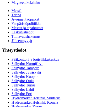
Magneettikelahaku
Meistä
Tarina
Avoimet työpaikat
Ympäristöpolitiikka
Messut ja tapahtumat
Laskutustiedot
Tilinavaushakemus
Jälleenmyyjät
Yhteystiedot
Pääkonttori ja logistiikkakeskus
Salhydro Nurmijärvi
Salhydro Tampere
Salhydro Jyväskylä
Salhydro Kuopio
Salhydro Oulu
Salhydro Turku
Salhydro Lahti
Salhydro Pori
Hydromarket Helsinki, Suutarila
Hydromarket Helsinki, Konala
Hydromarket Kerava