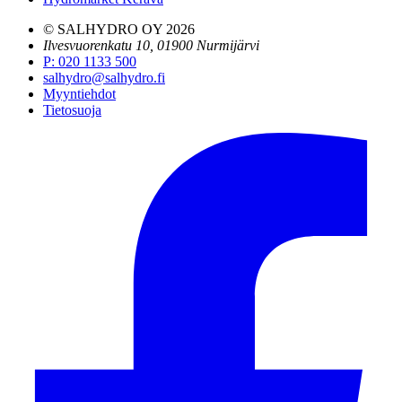
© SALHYDRO OY
2026
Ilvesvuorenkatu 10, 01900 Nurmijärvi
P
:
020 1133 500
salhydro@salhydro.fi
Myyntiehdot
Tietosuoja