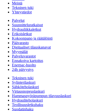
Meistä
Tekninen tuki
Yhteystiedot
Palvelut
Suunnitteluratkaisut
Hydrauliikkaletkut
Erikoisletkut
Kokoonpano ja räätälöinti
Päävarasto
Digitaaliset tilauskanavat
Myymälät
Palveluvarastot
Ennakoiva kartoitus
Enerpac-huolto
24h päivystys
Tekninen tuki
Sylinterilaskuri
Sähköteholaskuri
Virtausnopeuslaskuri
Hammaspyöräpumpun tilavuuslaskuri
Hydrauliteholaskuri
Teollisuusletkuhaku
Suodatinhaku