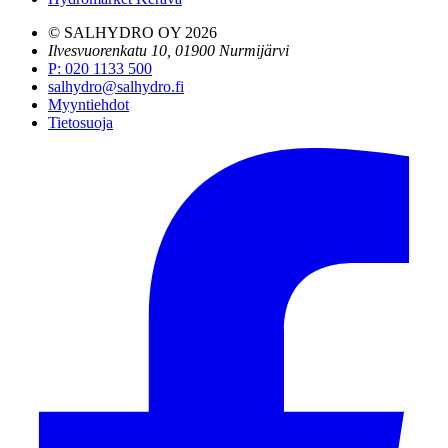
© SALHYDRO OY
2026
Ilvesvuorenkatu 10, 01900 Nurmijärvi
P
:
020 1133 500
salhydro@salhydro.fi
Myyntiehdot
Tietosuoja