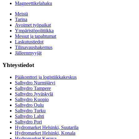
Magneettikelahaku
Meistä
Tarina
Avoimet työpaikat
Ympäristöpolitiikka
Messut ja tapahtumat
Laskutustiedot
Tilinavaushakemus
Jälleenmyyjät
Yhteystiedot
Pääkonttori ja logistiikkakeskus
Salhydro Nurmijärvi
Salhydro Tampere
Salhydro Jyväskylä
Salhydro Kuopio
Salhydro Oulu
Salhydro Turku
Salhydro Lahti
Salhydro Pori
Hydromarket Helsinki, Suutarila
Hydromarket Helsinki, Konala
Hydromarket Kerava