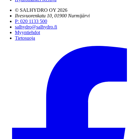
© SALHYDRO OY
2026
Ilvesvuorenkatu 10, 01900 Nurmijärvi
P
:
020 1133 500
salhydro@salhydro.fi
Myyntiehdot
Tietosuoja