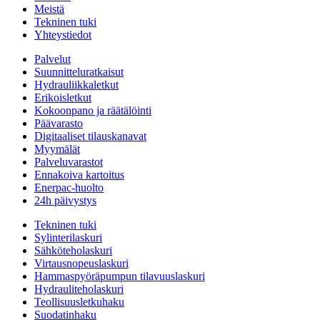
Meistä
Tekninen tuki
Yhteystiedot
Palvelut
Suunnitteluratkaisut
Hydrauliikkaletkut
Erikoisletkut
Kokoonpano ja räätälöinti
Päävarasto
Digitaaliset tilauskanavat
Myymälät
Palveluvarastot
Ennakoiva kartoitus
Enerpac-huolto
24h päivystys
Tekninen tuki
Sylinterilaskuri
Sähköteholaskuri
Virtausnopeuslaskuri
Hammaspyöräpumpun tilavuuslaskuri
Hydrauliteholaskuri
Teollisuusletkuhaku
Suodatinhaku