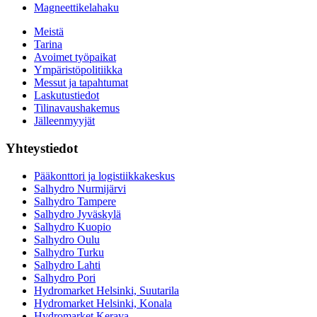
Magneettikelahaku
Meistä
Tarina
Avoimet työpaikat
Ympäristöpolitiikka
Messut ja tapahtumat
Laskutustiedot
Tilinavaushakemus
Jälleenmyyjät
Yhteystiedot
Pääkonttori ja logistiikkakeskus
Salhydro Nurmijärvi
Salhydro Tampere
Salhydro Jyväskylä
Salhydro Kuopio
Salhydro Oulu
Salhydro Turku
Salhydro Lahti
Salhydro Pori
Hydromarket Helsinki, Suutarila
Hydromarket Helsinki, Konala
Hydromarket Kerava