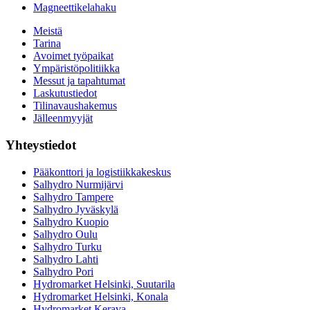
Magneettikelahaku
Meistä
Tarina
Avoimet työpaikat
Ympäristöpolitiikka
Messut ja tapahtumat
Laskutustiedot
Tilinavaushakemus
Jälleenmyyjät
Yhteystiedot
Pääkonttori ja logistiikkakeskus
Salhydro Nurmijärvi
Salhydro Tampere
Salhydro Jyväskylä
Salhydro Kuopio
Salhydro Oulu
Salhydro Turku
Salhydro Lahti
Salhydro Pori
Hydromarket Helsinki, Suutarila
Hydromarket Helsinki, Konala
Hydromarket Kerava