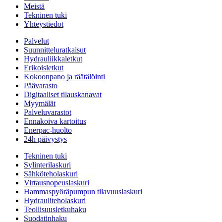
Meistä
Tekninen tuki
Yhteystiedot
Palvelut
Suunnitteluratkaisut
Hydrauliikkaletkut
Erikoisletkut
Kokoonpano ja räätälöinti
Päävarasto
Digitaaliset tilauskanavat
Myymälät
Palveluvarastot
Ennakoiva kartoitus
Enerpac-huolto
24h päivystys
Tekninen tuki
Sylinterilaskuri
Sähköteholaskuri
Virtausnopeuslaskuri
Hammaspyöräpumpun tilavuuslaskuri
Hydrauliteholaskuri
Teollisuusletkuhaku
Suodatinhaku