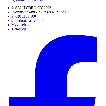
© SALHYDRO OY
2026
Ilvesvuorenkatu 10, 01900 Nurmijärvi
P
:
020 1133 500
salhydro@salhydro.fi
Myyntiehdot
Tietosuoja