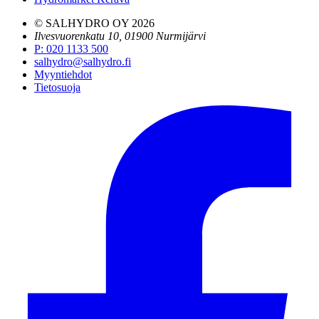
© SALHYDRO OY
2026
Ilvesvuorenkatu 10, 01900 Nurmijärvi
P
:
020 1133 500
salhydro@salhydro.fi
Myyntiehdot
Tietosuoja