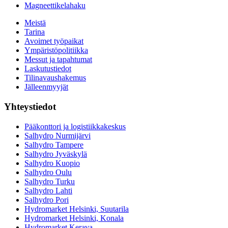
Magneettikelahaku
Meistä
Tarina
Avoimet työpaikat
Ympäristöpolitiikka
Messut ja tapahtumat
Laskutustiedot
Tilinavaushakemus
Jälleenmyyjät
Yhteystiedot
Pääkonttori ja logistiikkakeskus
Salhydro Nurmijärvi
Salhydro Tampere
Salhydro Jyväskylä
Salhydro Kuopio
Salhydro Oulu
Salhydro Turku
Salhydro Lahti
Salhydro Pori
Hydromarket Helsinki, Suutarila
Hydromarket Helsinki, Konala
Hydromarket Kerava