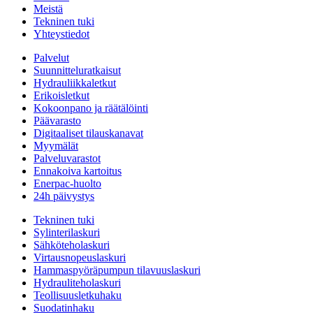
Meistä
Tekninen tuki
Yhteystiedot
Palvelut
Suunnitteluratkaisut
Hydrauliikkaletkut
Erikoisletkut
Kokoonpano ja räätälöinti
Päävarasto
Digitaaliset tilauskanavat
Myymälät
Palveluvarastot
Ennakoiva kartoitus
Enerpac-huolto
24h päivystys
Tekninen tuki
Sylinterilaskuri
Sähköteholaskuri
Virtausnopeuslaskuri
Hammaspyöräpumpun tilavuuslaskuri
Hydrauliteholaskuri
Teollisuusletkuhaku
Suodatinhaku