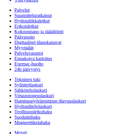
Palvelut
Suunnitteluratkaisut
Hydrauliikkaletkut
Erikoisletkut
Kokoonpano ja räätälöinti
Päävarasto
Digitaaliset tilauskanavat
Myymälät
Palveluvarastot
Ennakoiva kartoitus
Enerpac-huolto
24h päivystys
Tekninen tuki
Sylinterilaskuri
Sähköteholaskuri
Virtausnopeuslaskuri
Hammaspyöräpumpun tilavuuslaskuri
Hydrauliteholaskuri
Teollisuusletkuhaku
Suodatinhaku
Magneettikelahaku
Meistä