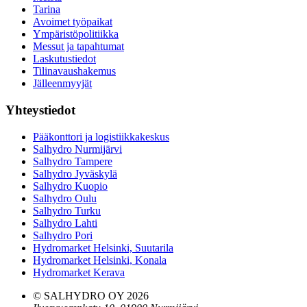
Tarina
Avoimet työpaikat
Ympäristöpolitiikka
Messut ja tapahtumat
Laskutustiedot
Tilinavaushakemus
Jälleenmyyjät
Yhteystiedot
Pääkonttori ja logistiikkakeskus
Salhydro Nurmijärvi
Salhydro Tampere
Salhydro Jyväskylä
Salhydro Kuopio
Salhydro Oulu
Salhydro Turku
Salhydro Lahti
Salhydro Pori
Hydromarket Helsinki, Suutarila
Hydromarket Helsinki, Konala
Hydromarket Kerava
© SALHYDRO OY
2026