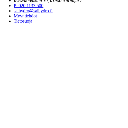
Ilvesvuorenkatu 10, 01900 Nurmijärvi
P
:
020 1133 500
salhydro@salhydro.fi
Myyntiehdot
Tietosuoja