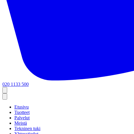
020 1133 500
Etusivu
Tuotteet
Palvelut
Meistä
Tekninen tuki
Yhteystiedot