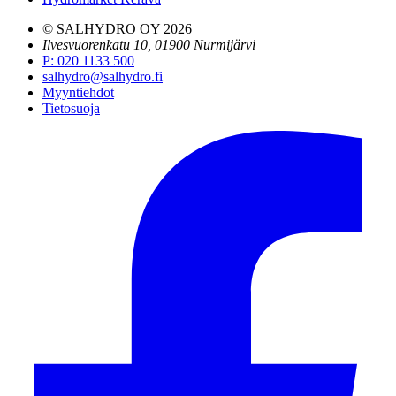
© SALHYDRO OY
2026
Ilvesvuorenkatu 10, 01900 Nurmijärvi
P
:
020 1133 500
salhydro@salhydro.fi
Myyntiehdot
Tietosuoja