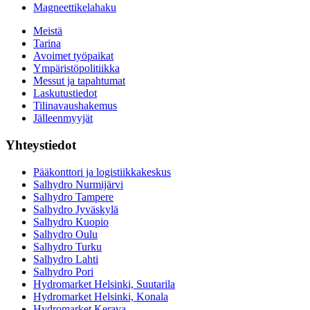
Magneettikelahaku
Meistä
Tarina
Avoimet työpaikat
Ympäristöpolitiikka
Messut ja tapahtumat
Laskutustiedot
Tilinavaushakemus
Jälleenmyyjät
Yhteystiedot
Pääkonttori ja logistiikkakeskus
Salhydro Nurmijärvi
Salhydro Tampere
Salhydro Jyväskylä
Salhydro Kuopio
Salhydro Oulu
Salhydro Turku
Salhydro Lahti
Salhydro Pori
Hydromarket Helsinki, Suutarila
Hydromarket Helsinki, Konala
Hydromarket Kerava