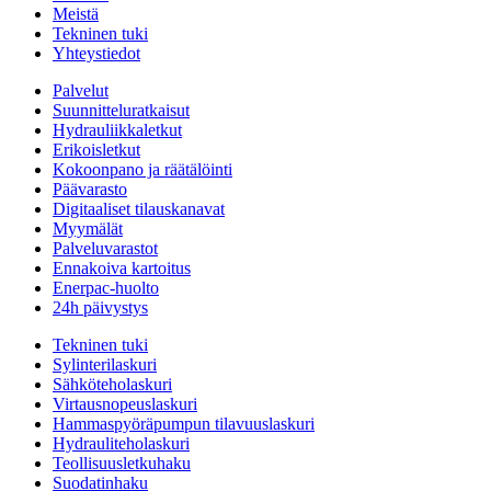
Meistä
Tekninen tuki
Yhteystiedot
Palvelut
Suunnitteluratkaisut
Hydrauliikkaletkut
Erikoisletkut
Kokoonpano ja räätälöinti
Päävarasto
Digitaaliset tilauskanavat
Myymälät
Palveluvarastot
Ennakoiva kartoitus
Enerpac-huolto
24h päivystys
Tekninen tuki
Sylinterilaskuri
Sähköteholaskuri
Virtausnopeuslaskuri
Hammaspyöräpumpun tilavuuslaskuri
Hydrauliteholaskuri
Teollisuusletkuhaku
Suodatinhaku