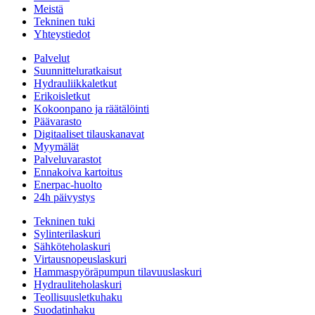
Meistä
Tekninen tuki
Yhteystiedot
Palvelut
Suunnitteluratkaisut
Hydrauliikkaletkut
Erikoisletkut
Kokoonpano ja räätälöinti
Päävarasto
Digitaaliset tilauskanavat
Myymälät
Palveluvarastot
Ennakoiva kartoitus
Enerpac-huolto
24h päivystys
Tekninen tuki
Sylinterilaskuri
Sähköteholaskuri
Virtausnopeuslaskuri
Hammaspyöräpumpun tilavuuslaskuri
Hydrauliteholaskuri
Teollisuusletkuhaku
Suodatinhaku