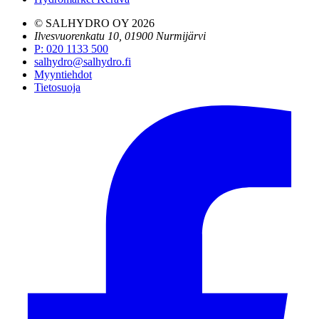
© SALHYDRO OY
2026
Ilvesvuorenkatu 10, 01900 Nurmijärvi
P
:
020 1133 500
salhydro@salhydro.fi
Myyntiehdot
Tietosuoja