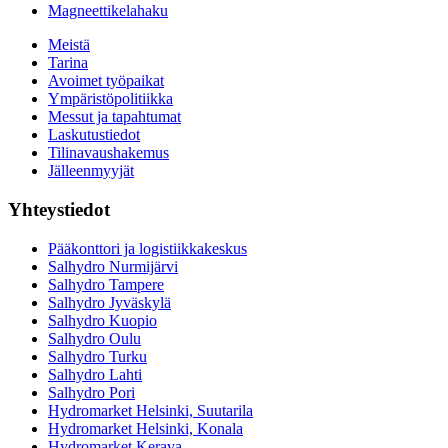
Magneettikelahaku
Meistä
Tarina
Avoimet työpaikat
Ympäristöpolitiikka
Messut ja tapahtumat
Laskutustiedot
Tilinavaushakemus
Jälleenmyyjät
Yhteystiedot
Pääkonttori ja logistiikkakeskus
Salhydro Nurmijärvi
Salhydro Tampere
Salhydro Jyväskylä
Salhydro Kuopio
Salhydro Oulu
Salhydro Turku
Salhydro Lahti
Salhydro Pori
Hydromarket Helsinki, Suutarila
Hydromarket Helsinki, Konala
Hydromarket Kerava