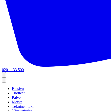
020 1133 500
Etusivu
Tuotteet
Palvelut
Meistä
Tekninen tuki
Yhteystiedot