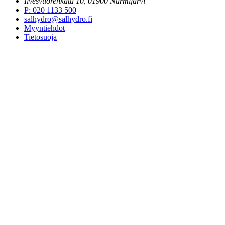
Ilvesvuorenkatu 10, 01900 Nurmijärvi
P
:
020 1133 500
salhydro@salhydro.fi
Myyntiehdot
Tietosuoja