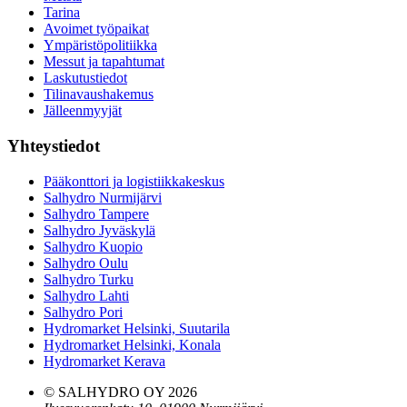
Tarina
Avoimet työpaikat
Ympäristöpolitiikka
Messut ja tapahtumat
Laskutustiedot
Tilinavaushakemus
Jälleenmyyjät
Yhteystiedot
Pääkonttori ja logistiikkakeskus
Salhydro Nurmijärvi
Salhydro Tampere
Salhydro Jyväskylä
Salhydro Kuopio
Salhydro Oulu
Salhydro Turku
Salhydro Lahti
Salhydro Pori
Hydromarket Helsinki, Suutarila
Hydromarket Helsinki, Konala
Hydromarket Kerava
© SALHYDRO OY
2026