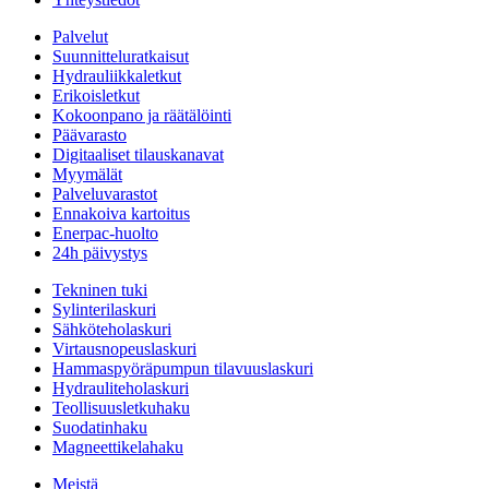
Palvelut
Suunnitteluratkaisut
Hydrauliikkaletkut
Erikoisletkut
Kokoonpano ja räätälöinti
Päävarasto
Digitaaliset tilauskanavat
Myymälät
Palveluvarastot
Ennakoiva kartoitus
Enerpac-huolto
24h päivystys
Tekninen tuki
Sylinterilaskuri
Sähköteholaskuri
Virtausnopeuslaskuri
Hammaspyöräpumpun tilavuuslaskuri
Hydrauliteholaskuri
Teollisuusletkuhaku
Suodatinhaku
Magneettikelahaku
Meistä