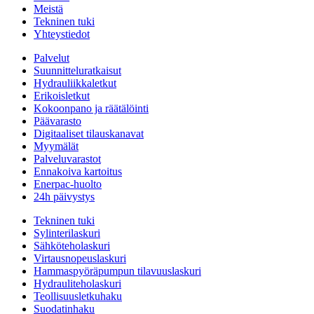
Meistä
Tekninen tuki
Yhteystiedot
Palvelut
Suunnitteluratkaisut
Hydrauliikkaletkut
Erikoisletkut
Kokoonpano ja räätälöinti
Päävarasto
Digitaaliset tilauskanavat
Myymälät
Palveluvarastot
Ennakoiva kartoitus
Enerpac-huolto
24h päivystys
Tekninen tuki
Sylinterilaskuri
Sähköteholaskuri
Virtausnopeuslaskuri
Hammaspyöräpumpun tilavuuslaskuri
Hydrauliteholaskuri
Teollisuusletkuhaku
Suodatinhaku