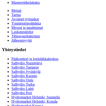
Magneettikelahaku
Meistä
Tarina
Avoimet työpaikat
Ympäristöpolitiikka
Messut ja tapahtumat
Laskutustiedot
Tilinavaushakemus
Jälleenmyyjät
Yhteystiedot
Pääkonttori ja logistiikkakeskus
Salhydro Nurmijärvi
Salhydro Tampere
Salhydro Jyväskylä
Salhydro Kuopio
Salhydro Oulu
Salhydro Turku
Salhydro Lahti
Salhydro Pori
Hydromarket Helsinki, Suutarila
Hydromarket Helsinki, Konala
Hydromarket Kerava