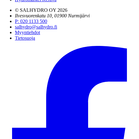
© SALHYDRO OY
2026
Ilvesvuorenkatu 10, 01900 Nurmijärvi
P
:
020 1133 500
salhydro@salhydro.fi
Myyntiehdot
Tietosuoja