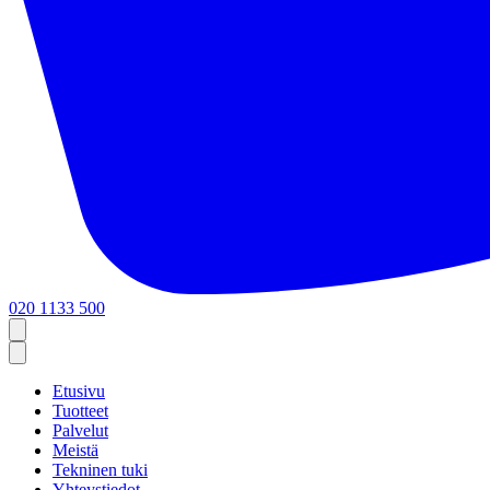
020 1133 500
Etusivu
Tuotteet
Palvelut
Meistä
Tekninen tuki
Yhteystiedot