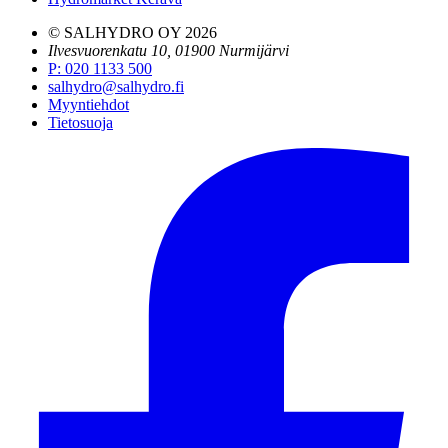
© SALHYDRO OY
2026
Ilvesvuorenkatu 10, 01900 Nurmijärvi
P
:
020 1133 500
salhydro@salhydro.fi
Myyntiehdot
Tietosuoja