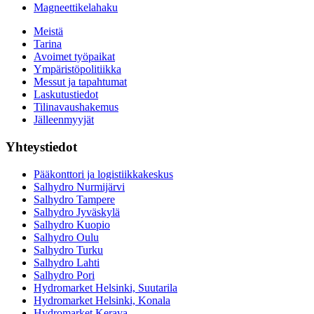
Magneettikelahaku
Meistä
Tarina
Avoimet työpaikat
Ympäristöpolitiikka
Messut ja tapahtumat
Laskutustiedot
Tilinavaushakemus
Jälleenmyyjät
Yhteystiedot
Pääkonttori ja logistiikkakeskus
Salhydro Nurmijärvi
Salhydro Tampere
Salhydro Jyväskylä
Salhydro Kuopio
Salhydro Oulu
Salhydro Turku
Salhydro Lahti
Salhydro Pori
Hydromarket Helsinki, Suutarila
Hydromarket Helsinki, Konala
Hydromarket Kerava