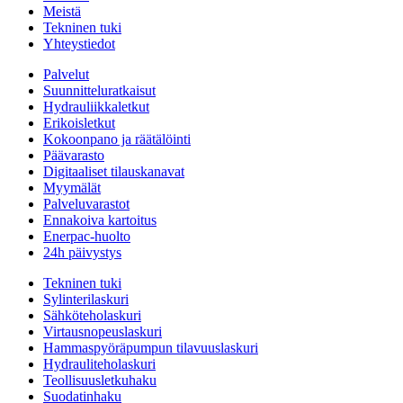
Meistä
Tekninen tuki
Yhteystiedot
Palvelut
Suunnitteluratkaisut
Hydrauliikkaletkut
Erikoisletkut
Kokoonpano ja räätälöinti
Päävarasto
Digitaaliset tilauskanavat
Myymälät
Palveluvarastot
Ennakoiva kartoitus
Enerpac-huolto
24h päivystys
Tekninen tuki
Sylinterilaskuri
Sähköteholaskuri
Virtausnopeuslaskuri
Hammaspyöräpumpun tilavuuslaskuri
Hydrauliteholaskuri
Teollisuusletkuhaku
Suodatinhaku