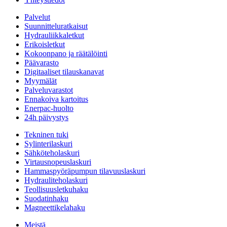
Palvelut
Suunnitteluratkaisut
Hydrauliikkaletkut
Erikoisletkut
Kokoonpano ja räätälöinti
Päävarasto
Digitaaliset tilauskanavat
Myymälät
Palveluvarastot
Ennakoiva kartoitus
Enerpac-huolto
24h päivystys
Tekninen tuki
Sylinterilaskuri
Sähköteholaskuri
Virtausnopeuslaskuri
Hammaspyöräpumpun tilavuuslaskuri
Hydrauliteholaskuri
Teollisuusletkuhaku
Suodatinhaku
Magneettikelahaku
Meistä