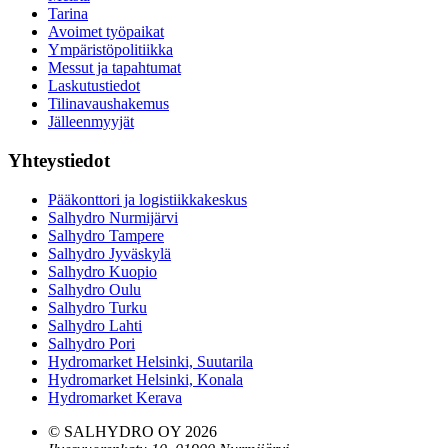
Tarina
Avoimet työpaikat
Ympäristöpolitiikka
Messut ja tapahtumat
Laskutustiedot
Tilinavaushakemus
Jälleenmyyjät
Yhteystiedot
Pääkonttori ja logistiikkakeskus
Salhydro Nurmijärvi
Salhydro Tampere
Salhydro Jyväskylä
Salhydro Kuopio
Salhydro Oulu
Salhydro Turku
Salhydro Lahti
Salhydro Pori
Hydromarket Helsinki, Suutarila
Hydromarket Helsinki, Konala
Hydromarket Kerava
© SALHYDRO OY
2026