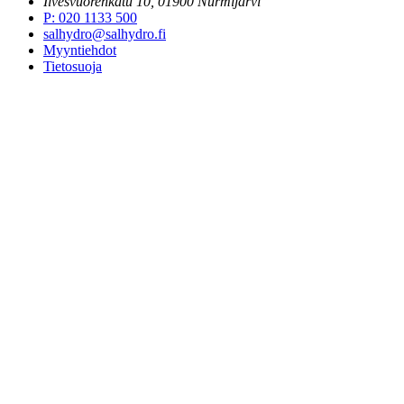
Ilvesvuorenkatu 10, 01900 Nurmijärvi
P
:
020 1133 500
salhydro@salhydro.fi
Myyntiehdot
Tietosuoja