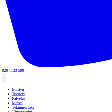
020 1133 500
Etusivu
Tuotteet
Palvelut
Meistä
Tekninen tuki
Yhteystiedot