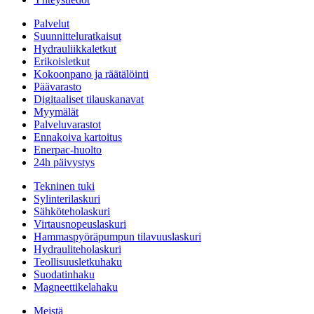
Palvelut
Suunnitteluratkaisut
Hydrauliikkaletkut
Erikoisletkut
Kokoonpano ja räätälöinti
Päävarasto
Digitaaliset tilauskanavat
Myymälät
Palveluvarastot
Ennakoiva kartoitus
Enerpac-huolto
24h päivystys
Tekninen tuki
Sylinterilaskuri
Sähköteholaskuri
Virtausnopeuslaskuri
Hammaspyöräpumpun tilavuuslaskuri
Hydrauliteholaskuri
Teollisuusletkuhaku
Suodatinhaku
Magneettikelahaku
Meistä