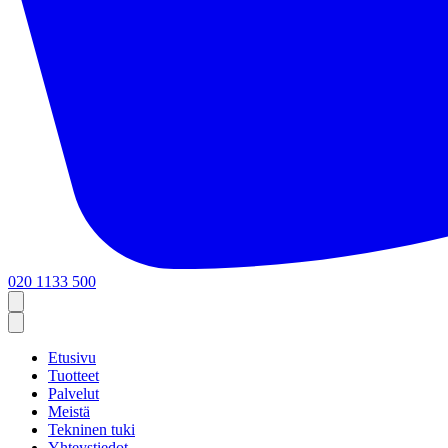
020 1133 500
Etusivu
Tuotteet
Palvelut
Meistä
Tekninen tuki
Yhteystiedot