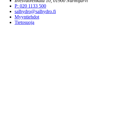
Ilvesvuorenkatu 10, 01900 Nurmijärvi
P
:
020 1133 500
salhydro@salhydro.fi
Myyntiehdot
Tietosuoja