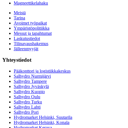
Magneettikelahaku
Meistä
Tarina
Avoimet työpaikat
Ympäristöpolitiikka
Messut ja tapahtumat
Laskutustiedot
Tilinavaushakemus
Jälleenmyyjät
Yhteystiedot
Pääkonttori ja logistiikkakeskus
Salhydro Nurmijärvi
Salhydro Tampere
Salhydro Jyväskylä
Salhydro Kuopio
Salhydro Oulu
Salhydro Turku
Salhydro Lahti
Salhydro Pori
Hydromarket Helsinki, Suutarila
Hydromarket Helsinki, Konala
Hydromarket Kerava