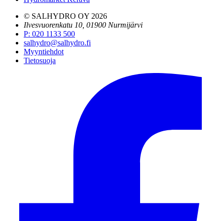
© SALHYDRO OY
2026
Ilvesvuorenkatu 10, 01900 Nurmijärvi
P
:
020 1133 500
salhydro@salhydro.fi
Myyntiehdot
Tietosuoja