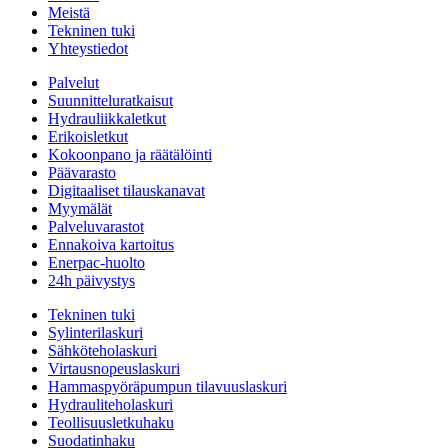
Meistä
Tekninen tuki
Yhteystiedot
Palvelut
Suunnitteluratkaisut
Hydrauliikkaletkut
Erikoisletkut
Kokoonpano ja räätälöinti
Päävarasto
Digitaaliset tilauskanavat
Myymälät
Palveluvarastot
Ennakoiva kartoitus
Enerpac-huolto
24h päivystys
Tekninen tuki
Sylinterilaskuri
Sähköteholaskuri
Virtausnopeuslaskuri
Hammaspyöräpumpun tilavuuslaskuri
Hydrauliteholaskuri
Teollisuusletkuhaku
Suodatinhaku